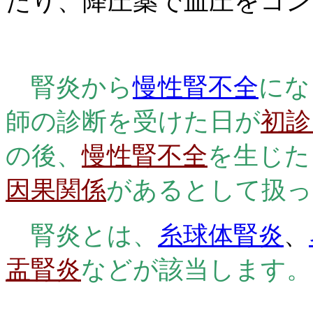
たり、降圧薬で血圧をコン
腎炎から
慢性腎不全
にな
師の診断を受けた日が
初診
の後、
慢性腎不全
を生じた
因果関係
があるとして扱っ
腎炎とは、
糸球体腎炎
、
盂腎炎
などが該当します。