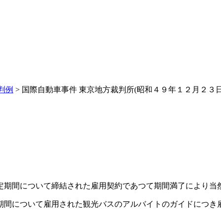
判例
>
国際自動車事件 東京地方裁判所(昭和４９年１２月２３日
定期間について締結された雇用契約であつて期間満了により当
期間について雇用された観光バスのアルバイトのガイドにつき