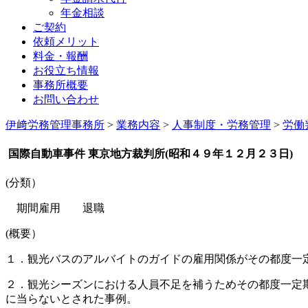
年金相談
ご契約
依頼メリット
料金・報酬
お役立ち情報
事務所概要
お問い合わせ
伊﨑労務管理事務所
>
業務内容
>
人事制度・労務管理
>
労働
国際自動車事件 東京地方裁判所(昭和４９年１２月２３日)
(分類）
期間雇用 退職
(概要）
１．観光バスのアルバイトのガイドの雇用関係がその都度一
２．観光シーズンにおける人員不足を補うためその都度一定
に当らないとされた事例。