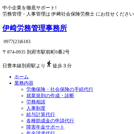
中小企業を徹底サポート!
労務管理・人事管理は
伊﨑社会保険労務士
にお任せください
伊﨑労務管理事務所
0977(23)6183
〒874-0935 別府市駅前町6番2号

日豊本線別府駅より
徒歩３分
ホーム
業務内容
労働保険・社会保険の手続代行
就業規則の作成・診断
労務相談
人事制度
給与計算代行
各種助成金の申請代行
障害年金サポート
年金請求代行