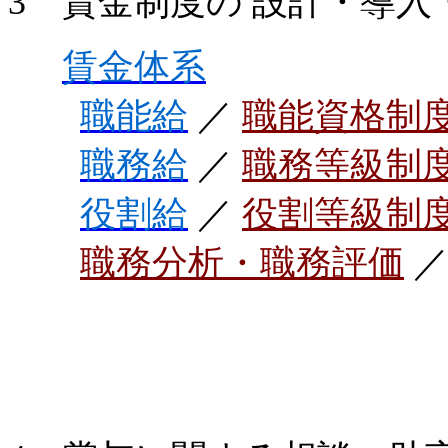
3 賃金制度の 設計・導
賃金体系
職能給
／
職能資格制
職務給
／
職務等級制
役割給
／
役割等級制
職務分析・職務評価