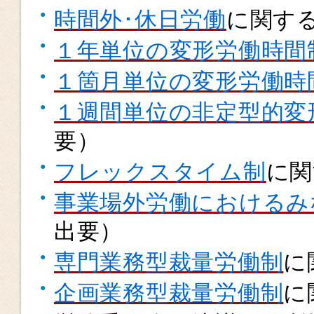
時間外･休日労働
に関す
１年単位の変形労働時間
１箇月単位の変形労働時
１週間単位の非定型的変
要）
フレックスタイム制
に関
事業場外労働におけるみ
出要）
専門業務型裁量労働制
に
企画業務型裁量労働制
に