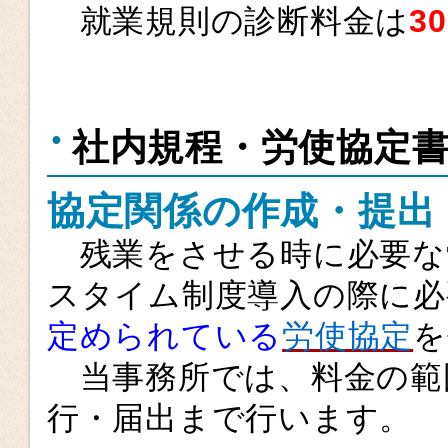
就業規則の診断料金は
3
社内規程・労使協定
協定関係の作成・提出
残業をさせる時に必要な
スタイム制度導入の際に必
定められている
労使協定
を
当事務所では、料金の範
行・届出まで行います。