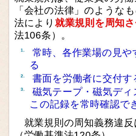
「会社の法律」のようなも
法により
就業規則を周知さ
法106条）。
常時、各作業場の見や
る
書面を労働者に交付す
磁気テープ・磁気ディ
この記録を常時確認で
就業規則の周知義務違反は
（労働基準法120条）。