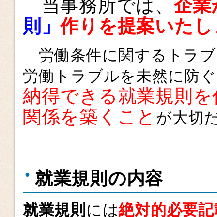
当事務所では、
企
業
則」
作
り
を提案いたし
労働条件に関するトラブ
労働トラブルを未然に防ぐ
納得できる就業規則を
関係を築くこと
が大切
就業規則の内容
就業規則
には
絶対的必要記