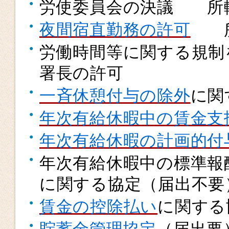
労使委員会の決議 所
夜間宿直勤務の許可
所
労働時間等に関する規
署長の許可
一斉休憩付与の除外
に関
年次有給休暇中の賃金支
年次有給休暇の計画的付
年次有給休暇中の標準報
に関する協定（届出不要
賃金の控除払い
に関する