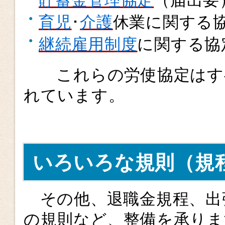
貯蓄金管理協定
（届出要
育児
･
介護
休業に関する
継続雇用制度
に関する協
これらの労使協定はす
れています。
いろいろな規則（規
その他、退職金規程、出
の規則など、整備を承りま