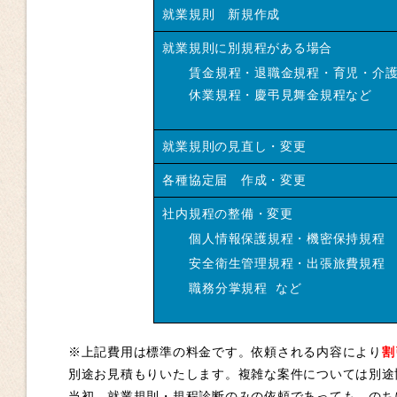
就業規則 新規作成
就業規則に別規程がある場合
賃金規程・退職金規程・育児・介
休業規程・慶弔見舞金規程など
就業規則の見直し・変更
各種協定届 作成・変更
社内規程の整備・変更
個人情報保護規程・機密保持規程
安全衛生管理規程・出張旅費規程
職務分掌規程 など
※上記費用は標準の料金です。依頼される内容により
割
別途お見積もりいたします。複雑な案件については別途
当初、就業規則・規程診断のみの依頼であっても、のち