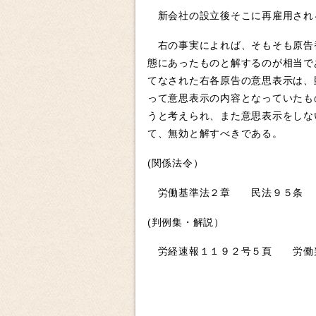
新会社の設立後そこに再雇用され
右の事実によれば、そもそも原告番
態にあったものと解するのが相当で
てなされた右各原告の意思表示は、
って意思表示の内容となっていたも
うと考えられ、また意思表示をしな
て、無効と解すべきである。
(関係法令）
労働基準法２章 民法９５条
(判例集・解説）
労経速報１１９２号５頁 労働