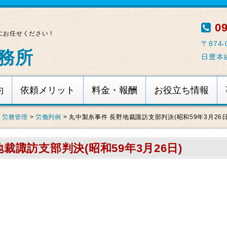
09
にお任せください！
〒874
務所
日豊本
約
依頼メリット
料金・報酬
お役立ち情報
・労務管理
>
労働判例
>
丸中製糸事件 長野地裁諏訪支部判決(昭和59年3月26日
裁諏訪支部判決(昭和59年3月26日)