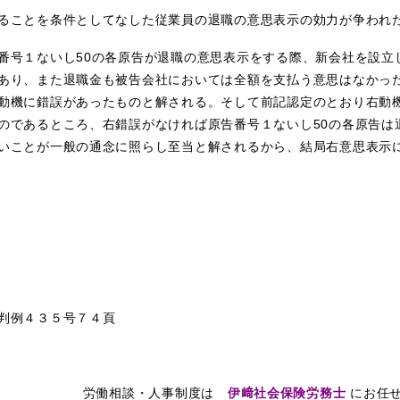
ることを条件としてなした従業員の退職の意思表示の効力が争われ
号１ないし50の各原告が退職の意思表示をする際、新会社を設立
あり、また退職金も被告会社においては全額を支払う意思はなかっ
動機に錯誤があったものと解される。そして前記認定のとおり右動
のであるところ、右錯誤がなければ原告番号１ないし50の各原告は
いことが一般の通念に照らし至当と解されるから、結局右意思表示
判例４３５号７４頁
労働相談・人事制度は
伊﨑社会保険労務士
にお任