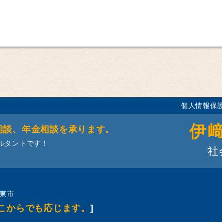
個人情報保
伊
相談、年金相談を承ります。
ルタントです！
社
東市
こからでも応じます。
]