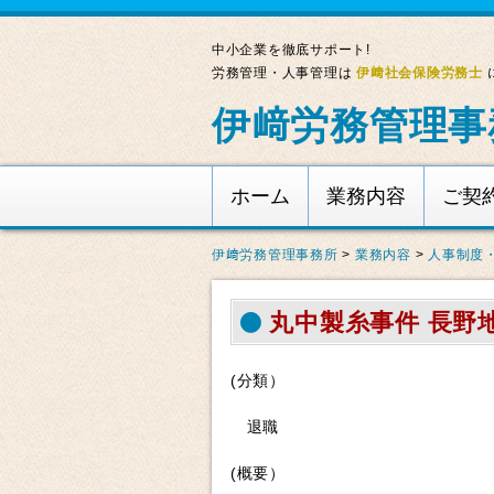
中小企業を徹底サポート!
労務管理・人事管理は
伊﨑社会保険労務士
伊﨑労務管理事
ホーム
業務内容
ご契
伊﨑労務管理事務所
>
業務内容
>
人事制度
丸中製糸事件 長野地
(分類）
退職
(概要）