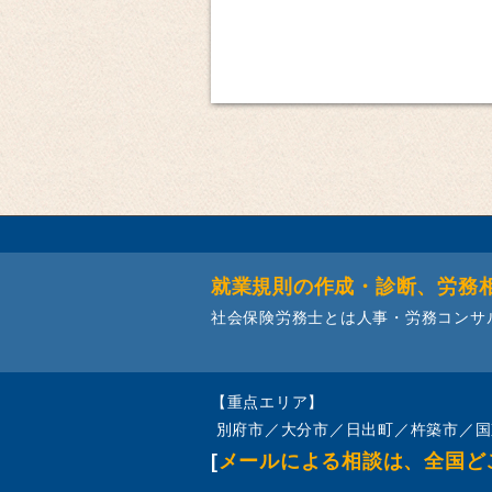
就業規則の作成・診断、労務
社会保険労務士とは人事・労務コンサ
【重点エリア】
別府市／大分市／日出町／杵築市／国
[
メールによる相談は、全国ど