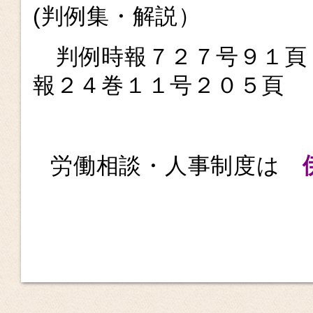
(判例集・解説）
判例時報７２７号９１頁
報２４巻１１号２０５頁
労働相談・人事制度は