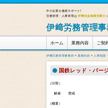
中小企業を徹底サポート!
労務管理・人事管理は
伊﨑社会保険労務士
伊﨑労務管理事
ホーム
業務内容
ご契
伊﨑労務管理事務所
>
業務内容
>
人事制度
国鉄レッド・パージ事
(分類）
解雇 懲戒
(概要）