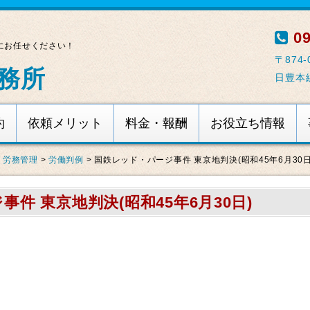
09
にお任せください！
〒874
務所
日豊本
約
依頼メリット
料金・報酬
お役立ち情報
・労務管理
>
労働判例
>
国鉄レッド・パージ事件 東京地判決(昭和45年6月30日
件 東京地判決(昭和45年6月30日)