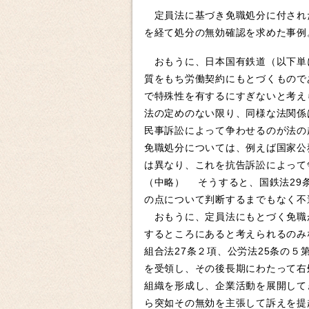
定員法に基づき免職処分に付され
を経て処分の無効確認を求めた事
おもうに、日本国有鉄道（以下単
質をもち労働契約にもとづくもので
で特殊性を有するにすぎないと考え
法の定めのない限り、同様な法関係
民事訴訟によって争わせるのが法の
免職処分については、例えば国家公
は異なり、これを抗告訴訟によって
（中略） そうすると、国鉄法29
の点について判断するまでもなく不
おもうに、定員法にもとづく免職
するところにあると考えられるのみ
組合法27条２項、公労法25条の
を受領し、その後長期にわたって右
組織を形成し、企業活動を展開して
ら突如その無効を主張して訴えを提