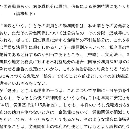
た国鉄職員らが、右免職処分は思想、信条による差別待遇にあたり
例。 （請求却下）
に国鉄という。）とその職員との勤務関係は、私企業とその労働者
あり、ただその労働関係については公労法の、その分限、懲戒等に
られる。従って、国鉄職員に対する免職等の不利益処分は、これを
は同様な法原則に服せしめるという一般原則からいって、私企業の
趣旨であると解するのが相当であるところ、（中略）。実定法上、国
務員や地方公務員に対する不利益処分の場合（国家公務員法92条の
争わせる趣旨の規定はないから、これを抗告訴訟の対象となる「処
条にもとづく右免職が「処分」であることを前提としてその無効確
適法といわざるをえない。
が「処分」とされる理由の一つは、これについて早期に不可争力を
ならず、そもそも労使の法律関係というものはこれを早期に安定さ
５第４項、労働基準法115条参照）。しかも、本件のように免職処分
処分の効力を争わないときは、企業側において、労働関係が消滅し
きたとしても、もっともなことであるから、そのような場合に免職
起することは、労働関係上の権利の行使としてはもとより訴権の行