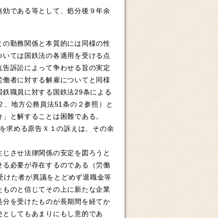
無効である等として、処分後９年余
との勤務関係と本質的には同様の性
ついては国鉄法の各適用を受ける点
抗告訴訟によって争わせる旨の実定
労働者に対する解雇についてと同様
鉄職員に対する国鉄法29条による
２、地方公務員法51条の２参照）と
分」と解することは困難である。
認を求める原告Ｘ１の訴えは、その余
生じさせ法律関係の安定を図ろうと
せる必要が存在するのである（労働
を受けた者が異議をとどめず退職金等
たものと信じてその上に新たな企業
処分を受けたものが長期間を経てか
使としてもあまりにもし意的であ