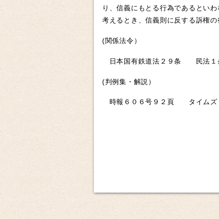
り、信義にもとる行為であるといわ
考えるとき、信義則に反する訴権の
(関係法令）
日本国有鉄道法２９条 民法１
(判例集・解説）
時報６０６号９２頁 タイムズ