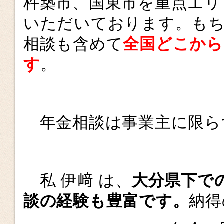
杵築市、国東市を重点エリ
いただいております。も
相談も含めて
全国どこから
す
。
年金相談は事業主に限ら
私 伊﨑 は、
大分県下で
談の経験も豊富です。
納得