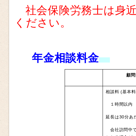
社会保険労務士は身
ください。
年金相談
料金
顧問
相談料 (基本料
１時間以内 5
延長は30分あた
会社訪問中で