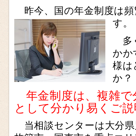
昨今、国の年金制度は頻
す。
多く
かか
様は
か？
年金制度は、複雑で
として分かり易くご説
当相談センターは大分県