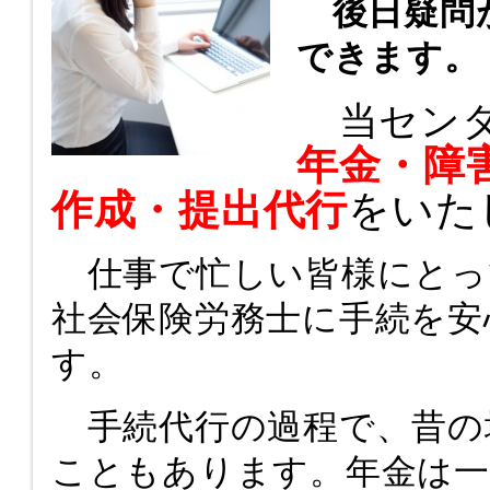
後日疑問が
できます。
当セン
年金・障
作成・提出代行
をいた
仕事で忙しい皆様にとっ
社会保険労務士に手続を安
す。
手続代行の過程で、昔の
こともあります。年金は