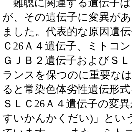
難聴に関連する遺伝子は1
が、その遺伝子に変異が
ました。代表的な原因遺伝
Ｃ26Ａ４遺伝子、ミトコ
ＧＪＢ２遺伝子およびＳＬ
ランスを保つのに重要な
ると常染色体劣性遺伝形式
ＳＬＣ26Ａ４遺伝子の変
すいかんかくだい)」とい