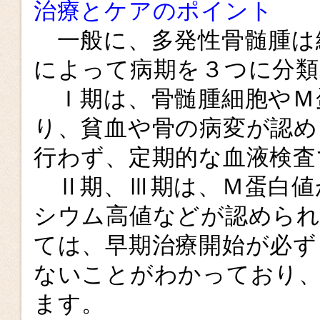
治療とケアのポイント
一般に、多発性骨髄腫は
によって病期を３つに分類
Ｉ期は、骨髄腫細胞やＭ
り、貧血や骨の病変が認め
行わず、定期的な血液検査
Ⅱ期、Ⅲ期は、Ｍ蛋白値
シウム高値などが認められ
ては、早期治療開始が必ず
ないことがわかっており、
ます。