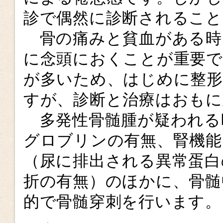
診で偶然に診断されること
骨の痛みと貧血がある時
に念頭におくことが重要で
が多いため、はじめに整
すが、診断と治療はおもに
多発性骨髄腫が疑われる
グロブリンの有無、腎機能
（尿に排出される異常蛋白
折の有無）のほかに、骨髄
的で骨髄穿刺を行います。