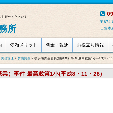
09
にお任せください！
〒874
務所
日豊本
約
依頼メリット
料金・報酬
お役立ち情報
・労務管理
>
労働判例
>
横浜南労基署長(旭紙業）事件 最高裁第1小(平成8・11
業）事件 最高裁第1小(平成8・11・28）