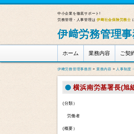
中小企業を徹底サポート!
労務管理・人事管理は
伊﨑社会保険労務士
伊﨑労務管理事
ホーム
業務内容
ご契
伊﨑労務管理事務所
>
業務内容
>
人事制度
横浜南労基署長(旭紙
(分類）
労働者
(概要）