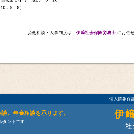
裁第１小（平成19．6．28）
成10．9．8）
労働相談・人事制度は
伊﨑社会保険労務士
にお任
個人情報保
伊
相談、年金相談を承ります。
ルタントです！
社