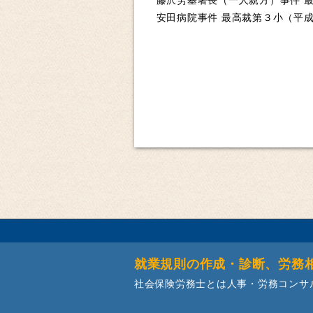
藤沢労基署長（一人親方）事件 最高
安田病院事件 最高裁第３小（平
就業規則の作成・診断、労務
社会保険労務士とは人事・労務コンサ