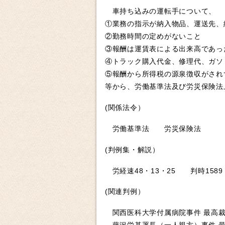
車持ち込みの運転手について、
①業務の指示が納入物品、運送先、
②勤務時間の定めがないこと
③報酬は運賃表による出来高であっ
④トラック購入代金、修理代、ガソ
⑤報酬から所得税の源泉徴収がされ
等から、労働基準法及び労災保険法
(関係法令）
労働基準法 労災保険法
(判例集・解説）
労経速48・13・25 判時1589・
(関連判例）
関西医科大学付属病院事件 最高裁