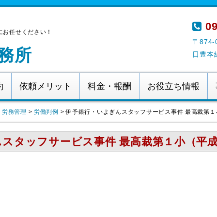
09
にお任せください！
〒874
務所
日豊本
約
依頼メリット
料金・報酬
お役立ち情報
・労務管理
>
労働判例
>
伊予銀行・いよぎんスタッフサービス事件 最高裁第
スタッフサービス事件 最高裁第１小（平