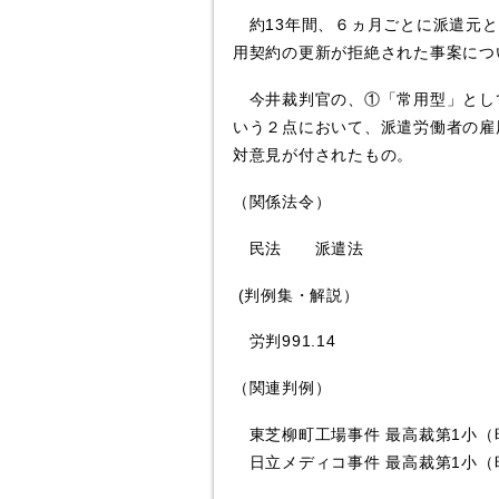
約13年間、６ヵ月ごとに派遣元と
用契約の更新が拒絶された事案につ
今井裁判官の、①「常用型」として
いう２点において、派遣労働者の雇
対意見が付されたもの。
（関係法令）
民法 派遣法
(判例集・解説）
労判991.14
（関連判例）
東芝柳町工場事件 最高裁第1小（昭
日立メディコ事件 最高裁第1小（昭