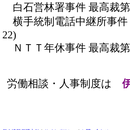
白石営林署事件 最高裁第
横手統制電話中継所事件 
22)
ＮＴＴ年休事件 最高裁第
労働相談・人事制度は