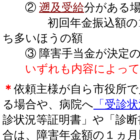
②
遡及受給
分がある
初回年金振込額の10％
ち多いほうの額
③ 障害手当金が決定の場
いずれも内容によって
＊
依頼主様が自ら市役所で
る場合や、病院へ
「受診状
診状況等証明書」や「診断
合は、障害年金額の１ヵ月