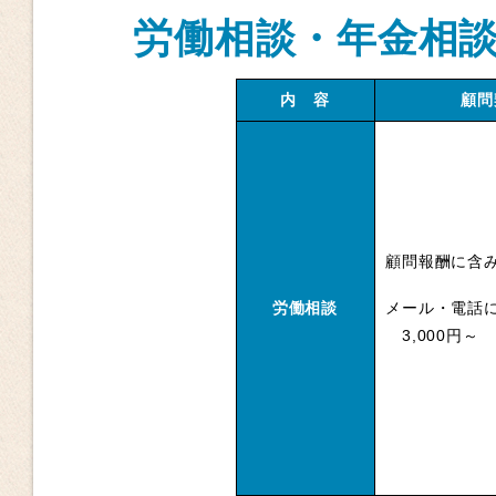
労働相談・年金相
内 容
顧問
顧問報酬に含
メール・電話
労働相談
3,000円～