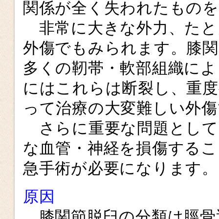
関係が全く失われたものを
非常に大きな外力、たと
外傷でもみられます。膝関
多くの靭帯・軟部組織によ
にはこれらは断裂し、重度
って治療の大変難しい外傷
さらに重要な問題として
な血管・神経を損傷するこ
急手術が必要になります。
原因
膝関節脱臼の分類は脛骨