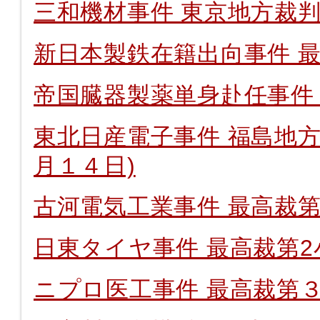
三和機材事件 東京地方裁判
新日本製鉄在籍出向事件 最
帝国臓器製薬単身赴任事件 
東北日産電子事件 福島地
月１４日)
古河電気工業事件 最高裁第2
日東タイヤ事件 最高裁第2小(
ニプロ医工事件 最高裁第３