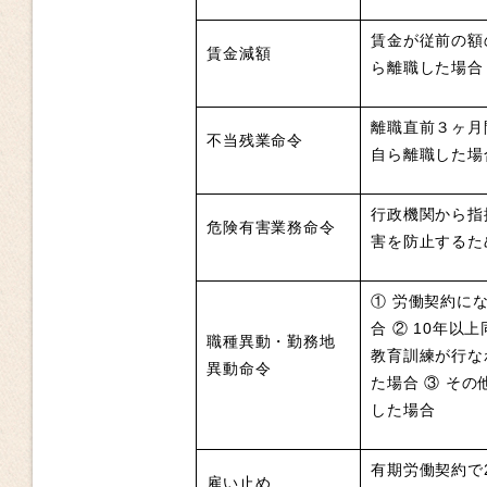
賃金が従前の額
賃金減額
ら離職した場合
離職直前３ヶ月
不当残業命令
自ら離職した場
行政機関から指
危険有害業務命令
害を防止するた
① 労働契約に
合 ② 10年
職種異動・勤務地
教育訓練が行な
異動命令
た場合 ③ そ
した場合
有期労働契約で
雇い止め