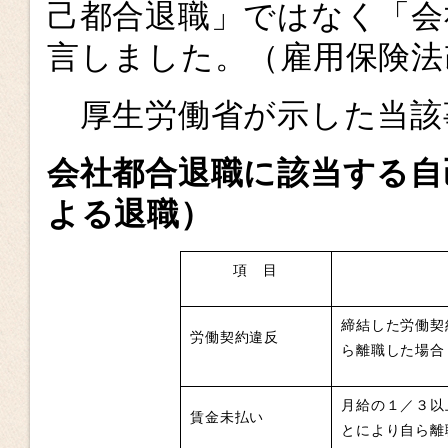
己都合退職」ではなく「会
言しました。（雇用保険法
厚生労働省が示した当該
会社都合退職に該当する自
よる退職）
項 目
締結した労働契
労働契約違反
ら離職した場合
月給の１／３以
賃金未払い
とにより自ら離