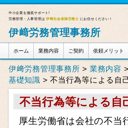
中小企業を徹底サポート!
労務管理・人事管理は
伊﨑社会保険労務士
にお任せください！
伊﨑労務管理事務所
ホーム
業務内容
ご契約
依頼メリット
伊﨑労務管理事務所
>
業務内容
基礎知識
>
不当行為等による自
不当行為等による自
厚生労働省は会社の不当