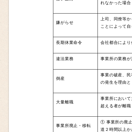
れなかった場合
上司、同僚等か
嫌がらせ
ことによって自
長期休業命令
会社都合により
違法業務
事業所の業務が
事業の破産、民
倒産
の発生を理由と
事業所において
大量離職
超える者が離職
① 事業所の廃
事業所廃止・移転
道２時間以上か