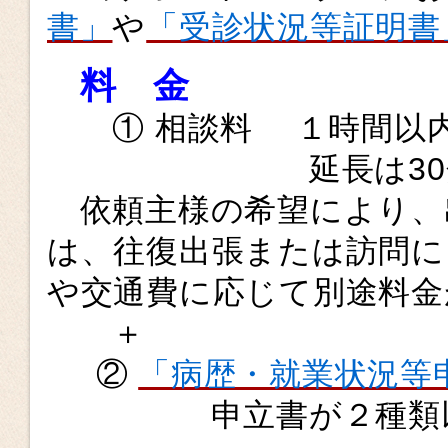
書」
や
「受診状況等証明書
料 金
① 相談料 １時間以内 
延長は30分あたり
依頼主様の希望により、
は、往復出張または訪問に
や交通費に応じて別途料金
＋
②
「病歴・就業状況等
申立書が２種類以上