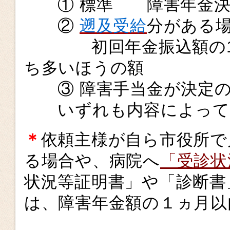
① 標準 障害年金決
②
遡及受給
分がある
初回年金振込額の10％
ち多いほうの額
③ 障害手当金が決定の場
いずれも内容によって
＊
依頼主様が自ら市役所で
る場合や、病院へ
「受診状
状況等証明書」や「診断書
は、障害年金額の１ヵ月以