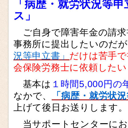
「病歴・就労状況等申
ス」
ご自身で障害年金の請求
事務所に提出したいのだが
況等申立書」
だけは苦手で
会保険労務士に依頼したい
基本は
１時間5,000円
なかで、
「病歴・就労状況
上げて後日お送りします。
当サポートセンターにお