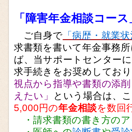
「障害年金相談コース
ご自身で
「病歴・就業状
求書類を書いて年金事務所
ば、当サポートセンターに
求手続きをお奨めしてお
視点から指導や書類の添削
えたい」
という場合は、
5,000円の
年金相談
を数回
・請求書類の書き方のア
・医師への
診断書
や
受診