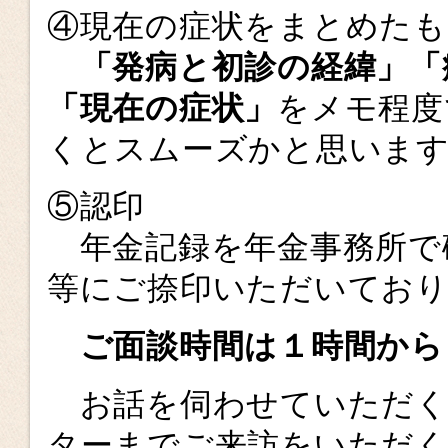
④現在の症状をまとめたも
「発病と初診の経緯」「
「現在の症状」
をメモ程度
くとスムーズかと思いま
⑤認印
年金記録を年金事務所で
等にご捺印いただいており
ご面談時間は１時間から
お話を伺わせていただく
ターまでご来訪をいただ