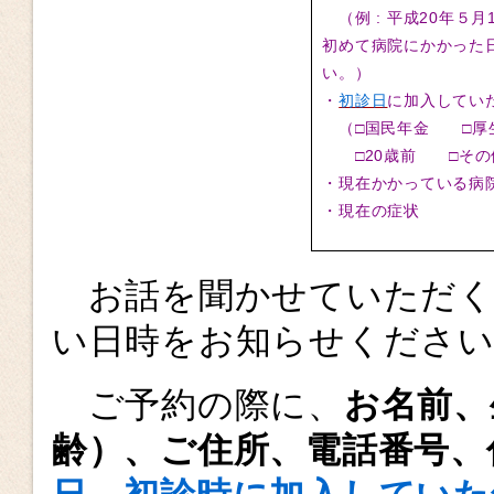
（例 : 平成20年５
初めて病院にかかった
い。）
・
初診日
に加入してい
（□国民年金 □厚
□
20
歳前 □その
・現在かかっている病
・現在の症状
お話を聞かせていただく
い日時をお知らせくださ
ご予約の際に、
お名前、
齢）、ご住所、電話番号、