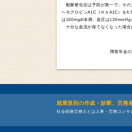
動脈硬化症は予防が第一で、その
ヘモグロビンA1C（ＨｂA1C）を6
は150mgdl未満、血圧は130mm
十分な血流が保てなくなった場合
障害年金の
就業規則の作成・診断、労務
社会保険労務士とは人事・労務コンサ