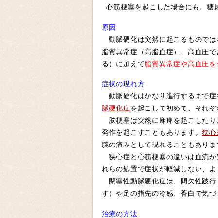
心筋梗塞を起こした場合にも、糖尿
原因
動脈硬化は突然に起こるものでは
脂質異常症（高脂血症）、高血圧で
る）に加えて
脂質異常症や高血圧を
症状の現れ方
動脈硬化はかなり進行するまで症
脈硬化症
を起こして初めて、それぞ
脳梗塞は突然に麻痺を起こしたり
発作を起こすこともあります。
狭心
腕の痛みとして現れることもありま
狭心症と心筋梗塞の違いは血流が
れらの処置で症状が軽減しない、よ
閉塞性動脈硬化症は、間欠性跛行
す）や足の指先の冷感、蒼白で気づ
治療の方法