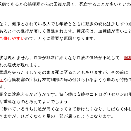
病であると心筋梗塞からの回復が悪く、死亡することが多いといわ
なく、健康とされている人でも年齢とともに動脈の硬化は少しずつ
あるとその進行が著しく促進されます。糖尿病は、血糖値が高いこ
合併しやすい
ので、とくに重要な原因となります。
状は現れません。血管が非常に細くなり血液の供給が不足して、
脳
れの症状が現れます。
意識を失ったりしてそのまま死に至ることもありますが、その前に
症
や心筋梗塞の症状は左前胸部の締め付けられるような痛みが特徴
す。
完全に途絶えるかどうかです。狭心症は安静やニトログリセリンの
り重篤なものと考えてよいでしょう。
（歩いているうちに足が痛くなってきて歩けなくなり、しばらく休
きますが、ひどくなると足の一部が腐ったようになります。