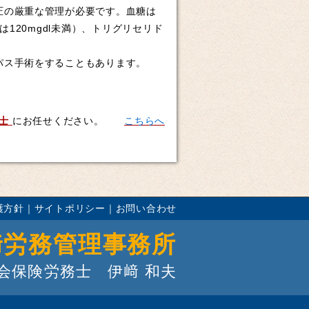
圧の厳重な管理が必要です。血糖は
は120mgdl未満）、トリグリセリド
パス手術をすることもあります。
士
にお任せください。
こちらへ
護方針
｜
サイトポリシー
｜
お問い合わせ
﨑労務管理事務所
会保険労務士 伊﨑 和夫