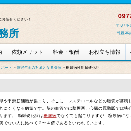
0977
にお任せください！
〒874
務所
日豊本
約
依頼メリット
料金・報酬
お役立ち情報
サポート
>
障害年金の対象となる傷病
>
糖尿病性動脈硬化症
球や平滑筋細胞が集まり、そこにコレステロールなどの脂質が蓄積
れにくくなる病気です。脳の血管では脳梗塞、心臓の冠動脈では狭
ります。 動脈硬化症は
糖尿病
でなくても起こりますが、糖尿病にな
病でない人に比べて２〜４倍であるといわれています。