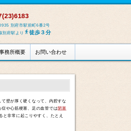
(23)6183
-0935 別府市駅前町6番2号

徒歩３分
線別府駅より
事務所概要
お問い合わせ
して壁が厚く硬くなって、内腔すな
心症や心筋梗塞、足の血管では
閉塞
ると非常に起こりやすく、たとえ