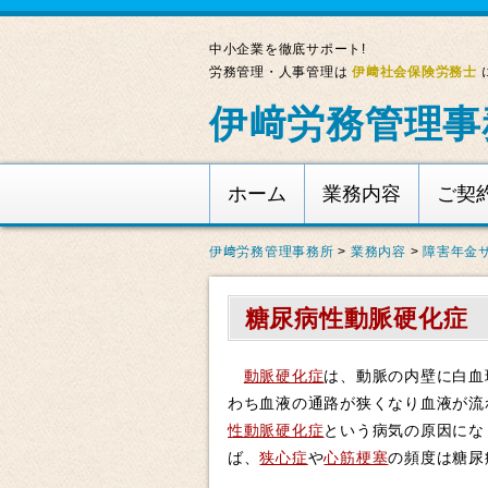
中小企業を徹底サポート!
労務管理・人事管理は
伊﨑社会保険労務士
伊﨑労務管理事
ホーム
業務内容
ご契
伊﨑労務管理事務所
>
業務内容
>
障害年金
糖尿病性動脈硬化症
動脈硬化症
は、動脈の内壁に白血
わち血液の通路が狭くなり血液が流
性動脈硬化症
という病気の原因にな
ば、
狭心症
や
心筋梗塞
の頻度は糖尿