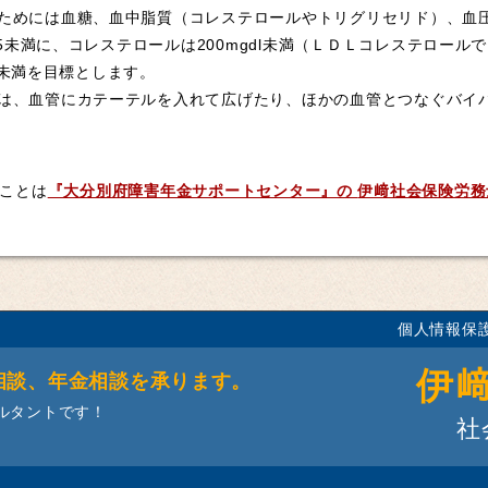
ためには血糖、血中脂質（コレステロールやトリグリセリド）、血
.5未満に、コレステロールは200mgdl未満（ＬＤＬコレステロールで
Hg未満を目標とします。
は、血管にカテーテルを入れて広げたり、ほかの血管とつなぐバイ
ことは
『大分別府障害年金サポートセンター』の
伊﨑社会保険労務
個人情報保
伊
相談、年金相談を承ります。
ルタントです！
社