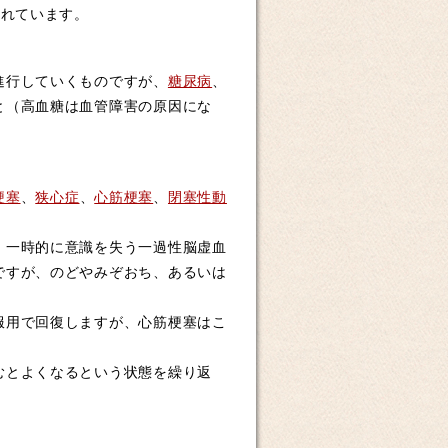
れています。
進行していくものですが、
糖尿病
、
と（高血糖は血管障害の原因にな
梗塞
、
狭心症
、
心筋梗塞
、
閉塞性動
、一時的に意識を失う一過性脳虚血
ですが、のどやみぞおち、あるいは
服用で回復しますが、心筋梗塞はこ
むとよくなるという状態を繰り返