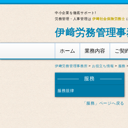
中小企業を徹底サポート!
労務管理・人事管理は
伊﨑社会保険労務士
伊﨑労務管理事
ホーム
業務内容
ご契
伊﨑労務管理事務所
>
お役立ち情報
>
服務
服務
服務規律
「服務」ページへ戻る