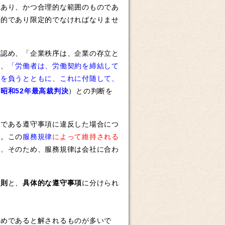
であり、かつ合理的な範囲のものであ
的的であり限定的でなければなりませ
認め、「企業秩序は、企業の存立と
り、
「労働者は、労働契約を締結して
務を負うとともに、これに付随して、
昭和52年最高裁判決
）との判断を
である遵守事項に違反した場合につ
す。この
服務規律
によって維持される
す。
そのため、服務規律は会社に合わ
原則
と、
具体的な遵守事項
に分けられ
めであると解されるものが多いで