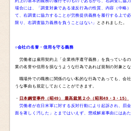
約上の基本的義務の履行そのものであるから、右調査に協
場合には、「調査対象である違反行為の性質、内容（中略
て、右調査に協力することが労務提供義務を履行する上で
限り、右調査協力義務を負うことはない」
とされました。
○会社の名誉・信用を守る義務
労働者は雇用契約上「企業秩序遵守義務」を負っているの
業の名誉や信用を損なうような行為であれば規制の対象と
職場外での職務に関係のない私的な行為であっても、会社
うな事由も規定しておくことができます。
・
日本鋼管事件（昭49） 最高裁第２小（昭和49・3・15）
労働者が在日米軍に対する反対行動により起訴され、罰
面を著しく汚した」とまではいえず、懲戒解雇事由にはあ