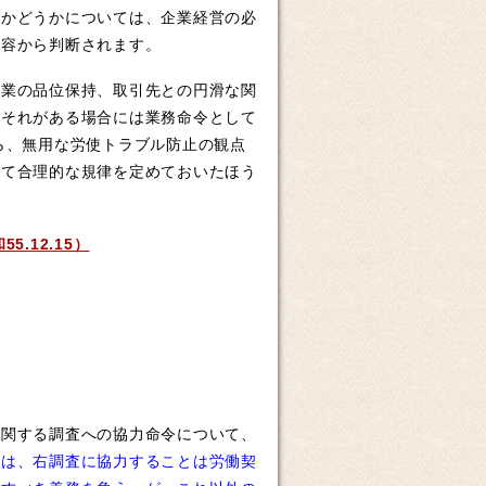
かどうかについては、企業経営の必
内容から判断されます。
業の品位保持、取引先との円滑な関
おそれがある場合には業務命令として
ら、無用な労使トラブル防止の観点
して合理的な規律を定めておいたほう
.12.15）
に関する調査への協力命令について、
には、右調査に協力することは労働契