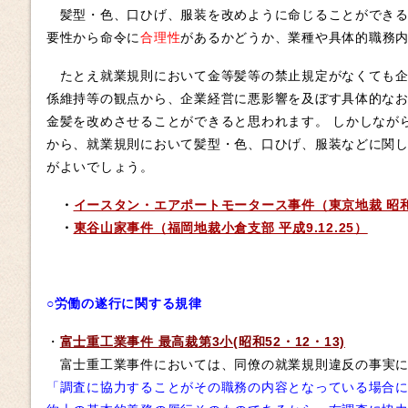
髪型・色、口ひげ、服装を改めように命じることができる
要性から命令に
合理性
があるかどうか、業種や具体的職務
たとえ就業規則において金等髪等の禁止規定がなくても企
係維持等の観点から、企業経営に悪影響を及ぼす具体的な
金髪を改めさせることができると思われます。 しかしなが
から、就業規則において髪型・色、口ひげ、服装などに関
がよいでしょう。
・
イースタン・エアポートモータース事件（東京地裁 昭和55
・
東谷山家事件（福岡地裁小倉支部 平成9.12.25）
○労働の遂行に関する規律
・
富士重工業事件 最高裁第3小(昭和52・12・13)
富士重工業事件においては、同僚の就業規則違反の事実
「調査に協力することがその職務の内容となっている場合