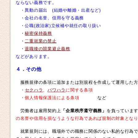
ならない義務です。
・異動の届出 (結婚や離婚・出産など)
・会社の名誉、信用を守る義務
・公職(政治家)立候補や就任の取り扱い
・
秘密保持義務
・
二重就業の禁止
・
退職後の競業避止義務
などがあります。
４．その他
服務規律の条項に追加または別規程を作成して運用した方
・
セクハラ
、
パワハラ
に関する条項
・個人情報保護法による条項
など
労働者は雇用契約上
「企業秩序遵守義務」
を負っていま
の名誉や信用を損なうような行為であれば規制の対象とな
就業規則には、職場外での職務に関係のない私的な行為で