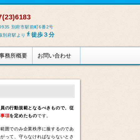
(23)6183
-0935 別府市駅前町6番2号

徒歩３分
線別府駅より
事務所概要
お問い合わせ
業員の行動規範となるべきもので、従
き事項
を定めたもの
です。
範囲でのみ企業秩序に服するのであ
たがって、守らなければならないとさ