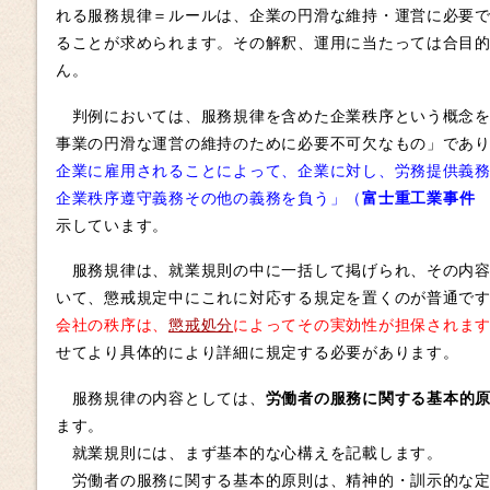
れる服務規律＝ルールは、企業の円滑な維持・運営に必要
ることが求められます。その解釈、運用に当たっては合目
ん。
判例においては、服務規律を含めた企業秩序という概念を
事業の円滑な運営の維持のために必要不可欠なもの」であ
企業に雇用されることによって、企業に対し、労務提供義
企業秩序遵守義務その他の義務を負う」（
富士重工業事件 
示しています。
服務規律は、就業規則の中に一括して掲げられ、その内容
いて、懲戒規定中にこれに対応する規定を置くのが普通で
会社の秩序は、
懲戒処分
によってその実効性が担保されま
せてより具体的により詳細に規定する必要があります。
服務規律の内容としては、
労働者の服務に関する基本的
ます。
就業規則には、まず基本的な心構えを記載します。
労働者の服務に関する基本的原則は、精神的・訓示的な定