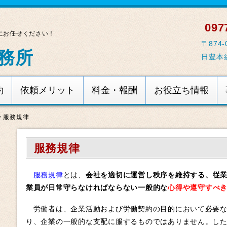
0977
にお任せください！
〒874
務所
日豊本
約
依頼メリット
料金・報酬
お役立ち情報
>
服務規律
服務規律
服務規律
とは、
会社を適切に運営し秩序を維持する、従
業員が日常守らなければならない一般的な
心得や遵守すべ
労働者は、企業活動および労働契約の目的において必要な
り、企業の一般的な支配に服するものではありません。し