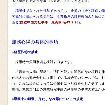
ると思われるような事由も規定しておくべきです。
職場外でなされた行為であっても、企業の社会的評価の
客観的に認められる場合は、企業秩序の維持確保のために
ある(
国鉄中国支社事件 最高裁 昭49.2.28
)。
服務心得の具体的事項
○経歴詐称の禁止
採用時の質問事項を検討すべきです。
求職者の人権に配慮し、適性と能力に関係のない項目を排
が求人先の競合会社に従事している場合等のケースでは、
れ、これは場合によっては企業側に不利益を生じさせてし
整備、就業規則上の懲戒解雇事由の列挙等の事前の防止が
○勤務中の服装、身だしなみ等についての規定