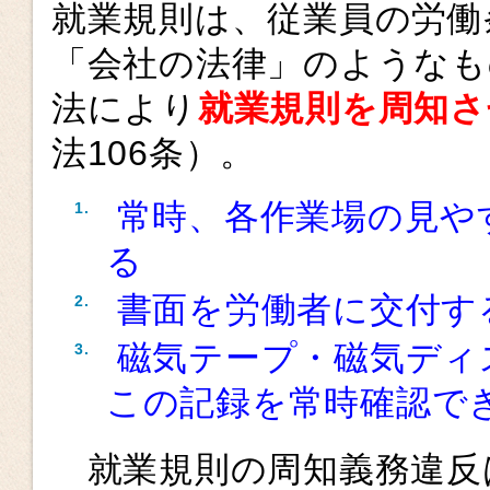
就業規則は、従業員の労働
「会社の法律」のようなも
法により
就業規則を周知さ
法106条）。
常時、各作業場の見や
る
書面を労働者に交付す
磁気テープ・磁気ディ
この記録を常時確認で
就業規則の周知義務違反は