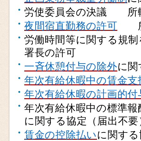
労使委員会の決議 所
夜間宿直勤務の許可
所
労働時間等に関する規
署長の許可
一斉休憩付与の除外
に関
年次有給休暇中の賃金支
年次有給休暇の計画的付
年次有給休暇中の標準報
に関する協定（届出不要
賃金の控除払い
に関する