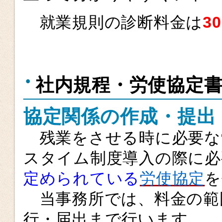
就業規則の診断料金は
3
社内規程・労使協定
協定関係の作成・提出
残業をさせる時に必要な
スタイム制度導入の際に必
定められている
労使協定
を
当事務所では、料金の範
行・届出まで行います。