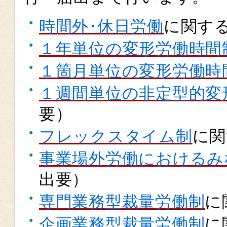
時間外･休日労働
に関す
１年単位の変形労働時間
１箇月単位の変形労働時
１週間単位の非定型的変
要）
フレックスタイム制
に関
事業場外労働におけるみ
出要）
専門業務型裁量労働制
に
企画業務型裁量労働制
に