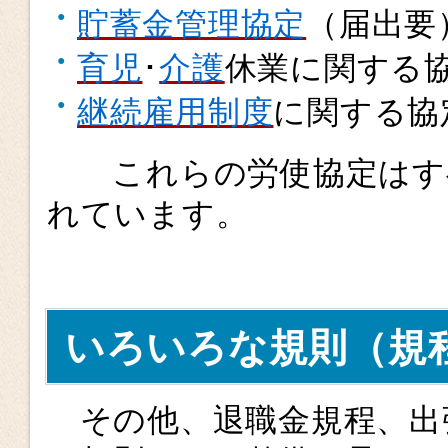
貯蓄金管理協定
（届出要
育児
･
介護
休業に関する
継続雇用制度
に関する協
これらの労使協定はす
れています。
いろいろな規則（規
その他、退職金規程、出