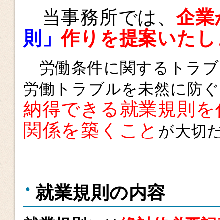
当事務所では、
企
業
則」
作
り
を提案いたし
労働条件に関するトラブ
労働トラブルを未然に防ぐ
納得できる就業規則を
関係を築くこと
が大切
就業規則の内容