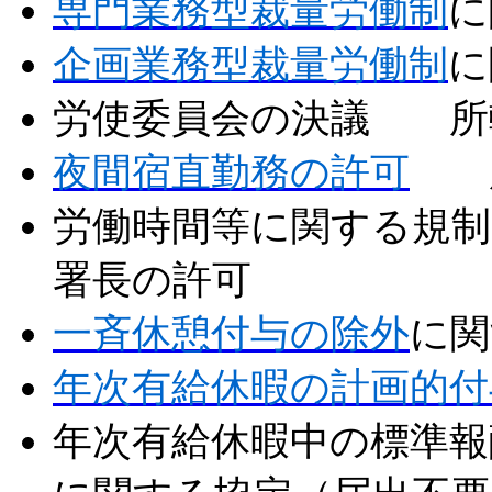
専門業務型裁量労働制
に
企画業務型裁量労働制
に
労使委員会の決議 所
夜間宿直勤務の許可
所
労働時間等に関する規
署長の許可
一斉休憩付与の除外
に関
年次有給休暇の計画的付
年次有給休暇中の標準報