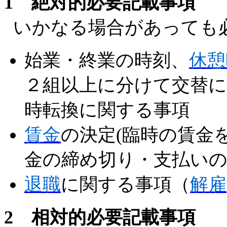
1
絶対的必要記載事項
いかなる場合があっても
始業・終業の時刻、
休憩
２組以上に分けて交替
時転換に関する事項
賃金
の決定(臨時の賃金
金の締め切り・支払い
退職
に関する事項（
解雇
2 相対的必要記載事項