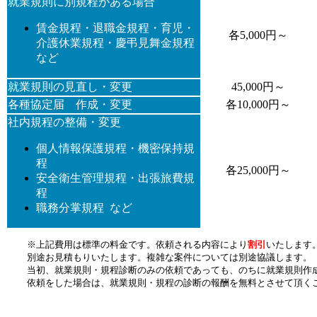
就業規則に別規程がある場合
賃金規程・退職金規程・育児・
各5,000円～
介護休業規程・慶弔見舞金規程
など
就業規則の見直し・変更
45,000円～
各種協定届 作成・変更
各10,000円～
社内規程の整備・変更
個人情報保護規程・機密保持規
程
各25,000円～
安全衛生管理規程・出張旅費規
程
職務分掌規程 など
※上記費用は標準の料金です。依頼される内容により
割引
いたします。
別途お見積もりいたします。複雑な案件については別途協議します。

当初、就業規則・規程診断のみの依頼であっても、のちに就業規則作成
依頼をした場合は、就業規則・規程の診断の報酬を無料とさせて頂く