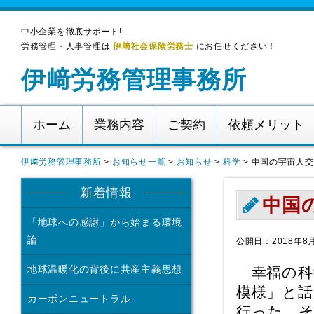
中小企業を徹底サポート!
労務管理・人事管理は
伊﨑社会保険労務士
にお任せください！
伊﨑労務管理事務所
ホーム
業務内容
ご契約
依頼メリット
伊﨑労務管理事務所
>
お知らせ一覧
>
お知らせ
>
科学
>
中国の宇宙人交
新着情報
中国
「地球への感謝」から始まる環境
論
公開日：2018年8
地球温暖化の背後に共産主義思想
幸福の科学
模様」と話
カーボンニュートラル
行った。