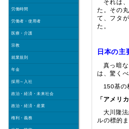
それは、
た。その
労働時間
て、フタ
労働者・使用者
た。
医療・介護
宗教
日本の主
就業規則
真っ暗な中
年金
は、驚く
採用～入社
150基の
政治・経済・未来社会
「アメリ
政治・経済・産業
大川隆法
権利・義務
ルの標的