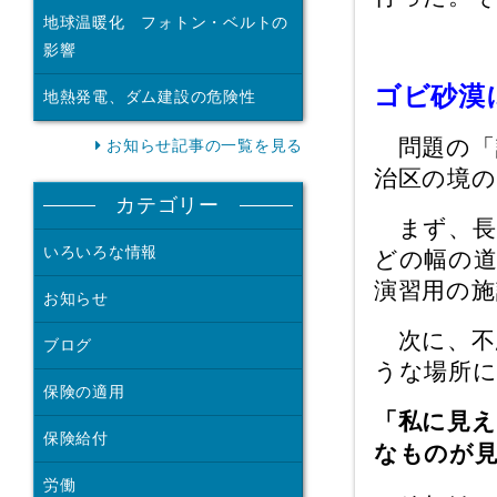
地球温暖化 フォトン・ベルトの
影響
ゴビ砂漠
地熱発電、ダム建設の危険性
問題の「
お知らせ記事の一覧を見る
治区の境
カテゴリー
まず、長
いろいろな情報
どの幅の
演習用の
お知らせ
次に、不
ブログ
うな場所
保険の適用
「私に見
保険給付
なものが
労働