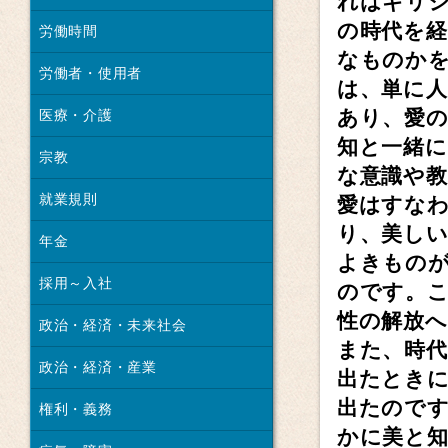
れはギリ
の時代を
労働時間
なものか
労働者・使用者
は、単に
あり、愛
医療・介護
知と一緒
宗教
な意識や
就業規則
愛はすな
り、美し
年金
よきもの
採用～入社
のです。
性の解放
政治・経済・未来社会
また、時
政治・経済・産業
出たとき
出たので
権利・義務
かに美と