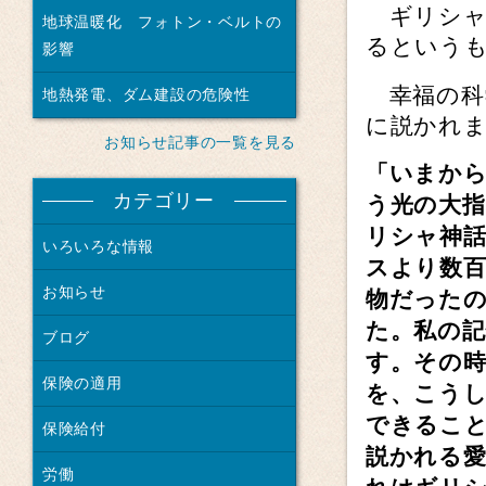
ギリシャ
地球温暖化 フォトン・ベルトの
るという
影響
幸福の科
地熱発電、ダム建設の危険性
に説かれ
お知らせ記事の一覧を見る
「いまか
カテゴリー
う光の大
リシャ神
いろいろな情報
スより数
お知らせ
物だった
た。私の
ブログ
す。その
保険の適用
を、こう
できるこ
保険給付
説かれる
労働