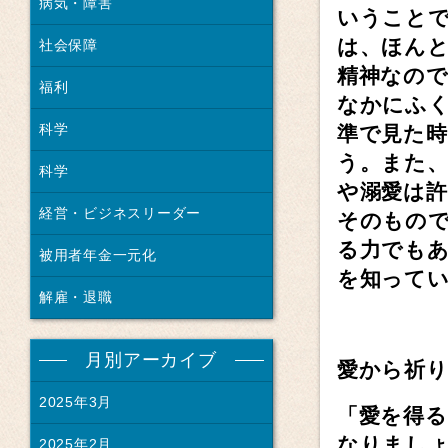
病気・障害
いうこと
は、ほん
社会保障
精神なの
福利
なかにふ
科学
準で見た
う。また
科学
や溺愛は
経営・ビジネスリーダー
そのもの
る力でも
被用者年金一元化
を知って
解雇・退職
月別アーカイブ
愛から祈
2025年3月
「愛を得
なりまし
2025年2月