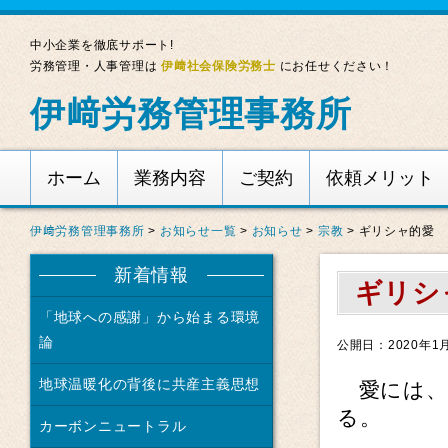
中小企業を徹底サポート!
労務管理・人事管理は
伊﨑社会保険労務士
にお任せください！
伊﨑労務管理事務所
ホーム
業務内容
ご契約
依頼メリット
伊﨑労務管理事務所
>
お知らせ一覧
>
お知らせ
>
宗教
>
ギリシャ的愛
新着情報
ギリシ
「地球への感謝」から始まる環境
論
公開日：2020年1
地球温暖化の背後に共産主義思想
愛には、
る。
カーボンニュートラル