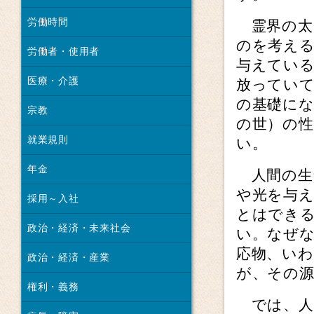
労働時間
霊界の太
のを考え
労働者・使用者
与えてい
医療・介護
放ってい
の基礎に
宗教
の世）の
就業規則
い。
年金
人間の生
や光を与
採用～入社
とはでき
政治・経済・未来社会
い。なぜな
応物、い
政治・経済・産業
が、その
権利・義務
では、人