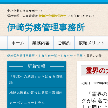
中小企業を徹底サポート!
労務管理・人事管理は
伊﨑社会保険労務士
にお任せください！
伊﨑労務管理事務所
ホーム
業務内容
ご契約
依頼メリット
伊﨑労務管理事務所
>
お知らせ一覧
>
お知らせ
>
宗教
>
霊界の太陽
新着情報
霊界の
「地球への感謝」から始まる環境
論
公開日：2020年3
地球温暖化の背後に共産主義思想
「霊界の
グが有名
カーボンニュートラル
上と同じ