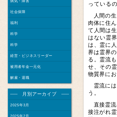
病気・障害
っている
社会保障
人間の生
肉体に住
福利
て人間は
科学
はない霊
は、霊に
科学
界は霊界
経営・ビジネスリーダー
る。霊流
せ、その
被用者年金一元化
物質界に
解雇・退職
霊流には
う。
月別アーカイブ
直接霊流
2025年3月
接注がれ霊
2025年2月