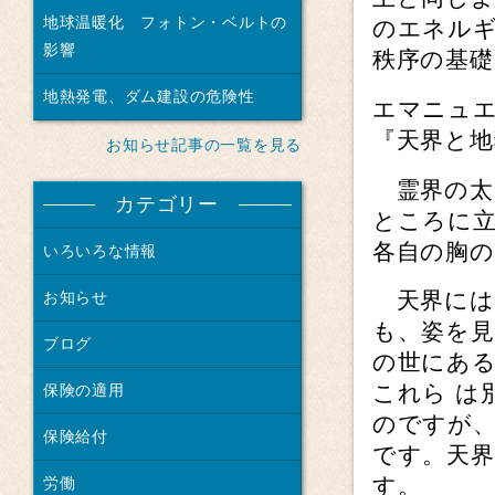
地球温暖化 フォトン・ベルトの
のエネル
影響
秩序の基
地熱発電、ダム建設の危険性
エマニュ
『天界と地
お知らせ記事の一覧を見る
霊界の太
カテゴリー
ところに
各自の胸
いろいろな情報
天界には
お知らせ
も、姿を
ブログ
の世にあ
これら は
保険の適用
のですが、
保険給付
です。天界
す。
労働