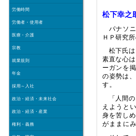
労働時間
松下幸之
労働者・使用者
パナソニ
医療・介護
ＨＰ研究所
宗教
松下氏は
素直な心
就業規則
ーガンを
年金
の姿勢は
す。
採用～入社
「人間の
政治・経済・未来社会
えようと
政治・経済・産業
身を苦し
がままに
権利・義務