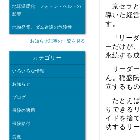
京セラと
地球温暖化 フォトン・ベルトの
導いた経営
影響
す。
地熱発電、ダム建設の危険性
「リーダ
お知らせ記事の一覧を見る
ーだけが、
永続する
カテゴリー
リーダー
いろいろな情報
ん。稲盛
お知らせ
立するも
ブログ
たとえば
りできる
保険の適用
イドを捨
保険給付
功するリ
労働