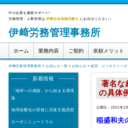
中小企業を徹底サポート!
労務管理・人事管理は
伊﨑社会保険労務士
にお任せください！
伊﨑労務管理事務所
ホーム
業務内容
ご契約
依頼メリット
伊﨑労務管理事務所
>
お知らせ一覧
>
お知らせ
>
経営・ビジネスリーダ
新着情報
著名な
「地球への感謝」から始まる環境
の具体
論
公開日：2022年2
地球温暖化の背後に共産主義思想
稲盛和夫
カーボンニュートラル