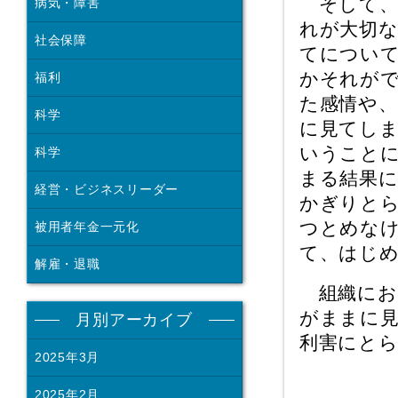
そして、
病気・障害
れが大切
社会保障
てについて
かそれが
福利
た感情や
科学
に見てし
いうこと
科学
まる結果に
経営・ビジネスリーダー
かぎりと
つとめな
被用者年金一元化
て、はじ
解雇・退職
組織にお
がままに
月別アーカイブ
利害にと
2025年3月
2025年2月