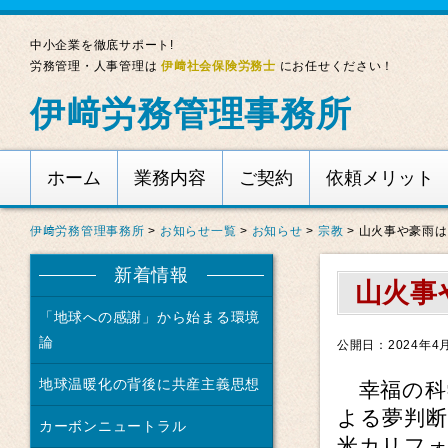
中小企業を徹底サポート!
労務管理・人事管理は
伊﨑社会保険労務士
にお任せください！
伊﨑労務管理事務所
ホーム
業務内容
ご契約
依頼メリット
伊﨑労務管理事務所
>
お知らせ一覧
>
お知らせ
>
宗教
>
山火事や豪雨は
新着情報
山火事
「地球への感謝」から始まる環境
論
公開日：2024年4
地球温暖化の背後に共産主義思想
幸福の科
よる夢判
カーボンニュートラル
米カリフ