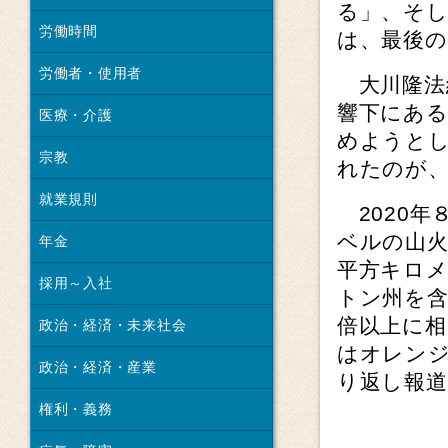
る」、そ
労働時間
は、最後
労働者・使用者
大川隆法
響下にある
医療・介護
めようと
宗教
れたのが
就業規則
2020年
ベルの山火
年金
平方キロメ
採用～入社
トン州を含
倍以上に相
政治・経済・未来社会
はオレン
政治・経済・産業
り返し報
権利・義務