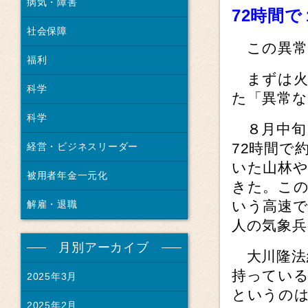
病気・障害
72
時間で
社会保障
この異常
福利
まずは火
科学
た「異常な
科学
８月中旬
72時間で
経営・ビジネスリーダー
いた山林や
被用者年金一元化
きた。この
いう高速
解雇・退職
人の気象
月別アーカイブ
大川隆法
持ってい
2025年3月
というの
2025年2月