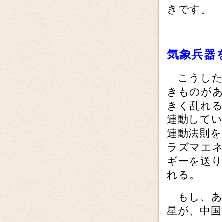
きです。
気象兵器
こうした
きものが
きく乱れ
連動して
連動法則
ラズマエ
ギーを送
れる。
もし、あ
星が、中