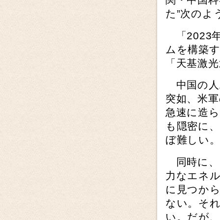
た”次のよ
「2023
ムを構築す
「天基激光
中国の人
突如、米
急速に造
も隠密に
ぼ難しい
同時に、
力なエネ
に見つか
ない。そ
い。だが