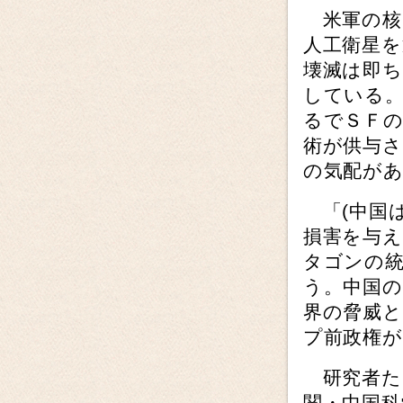
米軍の核
人工衛星
壊滅は即ち
している。
るでＳＦの
術が供与
の気配が
「(中国は
損害を与
タゴンの
う。中国の
界の脅威
プ前政権が
研究者た
関・中国科