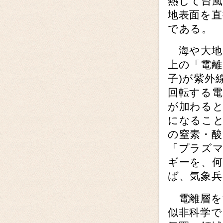
熱して台
地表面を
である。
海や大地を
上の「電離
子)が紫外
回転する
が加わる
になること
の窒素・酸
「プラズ
ギーを、
ば、気象兵
電離層を
似非科学で