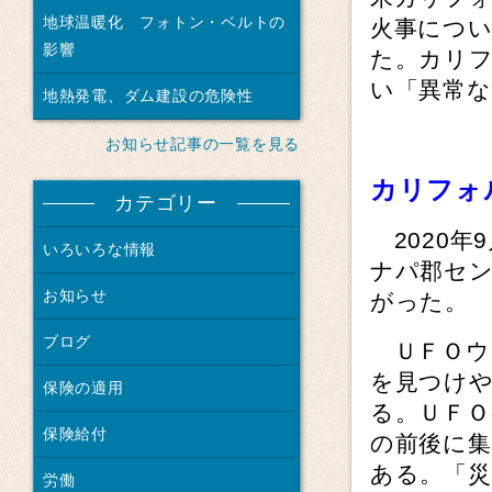
地球温暖化 フォトン・ベルトの
火事につい
影響
た。カリ
い「異常な
地熱発電、ダム建設の危険性
お知らせ記事の一覧を見る
カリフォ
カテゴリー
2020年
いろいろな情報
ナパ郡セ
お知らせ
がった。
ブログ
ＵＦＯウ
を見つけ
保険の適用
る。ＵＦＯ
保険給付
の前後に
ある。「
労働