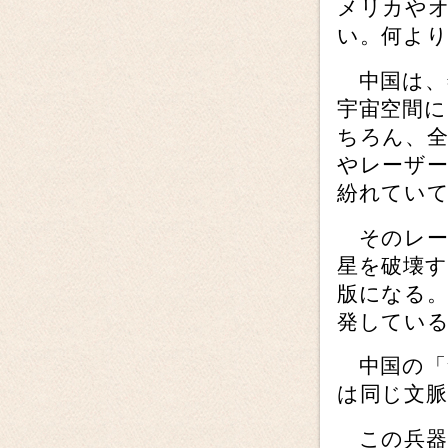
メリカや
い。何よ
中国は、
宇宙空間
ちろん、全
やレーザ
紛れてい
そのレー
星を破壊す
版になる
発してい
中国の「
は同じ文
この兵器