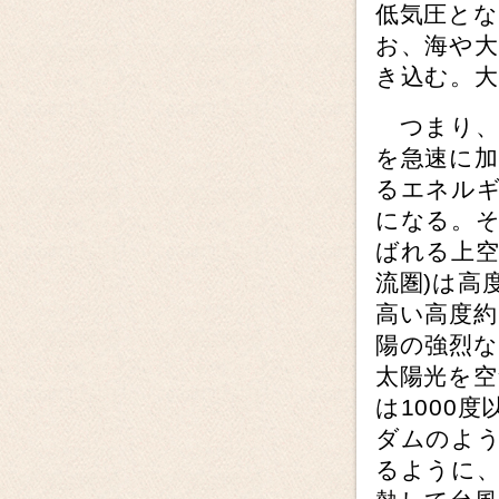
低気圧と
お、海や大
き込む。
つまり、
を急速に
るエネル
になる。
ばれる上空
流圏)は高
高い高度約
陽の強烈
太陽光を
は1000
ダムのよ
るように