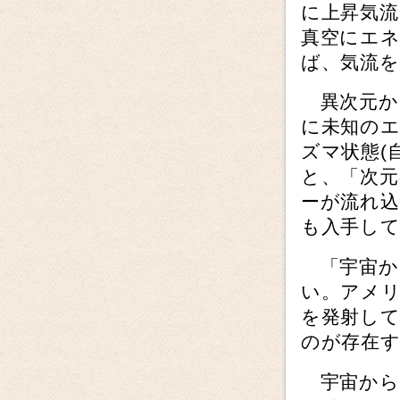
に上昇気
真空にエ
ば、気流
異次元か
に未知の
ズマ状態(
と、「次
ーが流れ
も入手し
「宇宙か
い。アメ
を発射し
のが存在
宇宙から