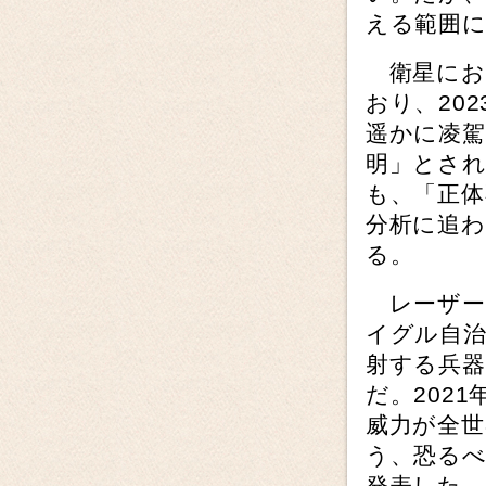
える範囲
衛星にお
おり、20
遥かに凌
明」とさ
も、「正体
分析に追
る。
レーザー開
イグル自
射する兵
だ。202
威力が全
う、恐るべ
発表した。