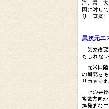
海、雲、大
国に対して
り、直接
異次元エ
気象改変
もしれな
元米国陸
の研究を
リカもそ
その兵器
複数方向
爆発的な