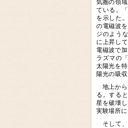
気圏の領域
ている。「
を示した
の電磁波
ジのよう
に上昇し
電磁波で
ラズマの
太陽光を特
陽光の吸
地上から
る。する
星を破壊
実験場所
そして、2