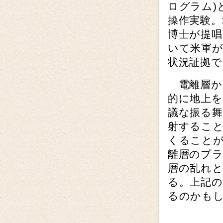
ログラム)
操作実験
博士が提
いて米軍
状況証拠で
電離層か
的に地上
議な振る舞
射するこ
くること
離層のプ
層の乱れ
る。上記
るのかも