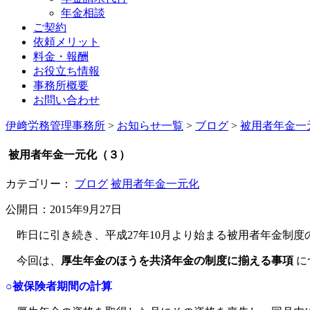
年金相談
ご契約
依頼メリット
料金・報酬
お役立ち情報
事務所概要
お問い合わせ
伊﨑労務管理事務所
>
お知らせ一覧
>
ブログ
>
被用者年金一
被用者年金一元化（３）
カテゴリー：
ブログ
被用者年金一元化
公開日：2015年9月27日
昨日に引き続き、平成27年10月より始まる被用者年金制度
今回は、
厚生年金のほうを共済年金の制度に揃える事項
に
○被保険者期間の計算