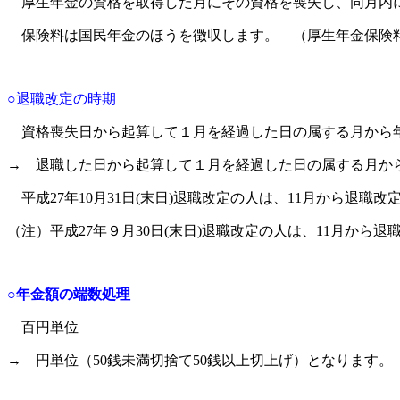
厚生年金の資格を取得した月にその資格を喪失し、同月内に
保険料は国民年金のほうを徴収します。 （厚生年金保険
○退職改定の時期
資格喪失日から起算して１月を経過した日の属する月から
→ 退職した日から起算して１月を経過した日の属する月か
平成27年10月31日(末日)退職改定の人は、11月から退職改
（注）平成27年９月30日(末日)退職改定の人は、11月から退
○年金額の端数処理
百円単位
→ 円単位（50銭未満切捨て50銭以上切上げ）となります。