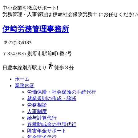
中小企業を徹底サポート!
労務管理・人事管理は
伊﨑社会保険労務士
にお任せください
伊﨑労務管理事務所
0977(23)6183
〒874-0935 別府市駅前町6番2号

日豊本線別府駅より
徒歩３分
ホーム
業務内容
労働保険・社会保険の手続代行
就業規則の作成・診断
労務相談
人事制度
給与計算代行
各種助成金の申請代行
障害年金サポート
年金請求代行