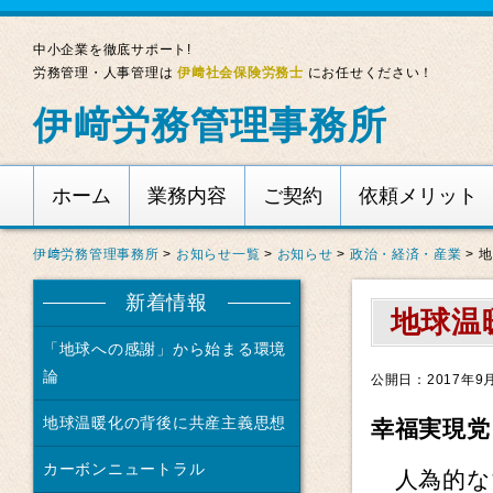
中小企業を徹底サポート!
労務管理・人事管理は
伊﨑社会保険労務士
にお任せください！
伊﨑労務管理事務所
ホーム
業務内容
ご契約
依頼メリット
伊﨑労務管理事務所
>
お知らせ一覧
>
お知らせ
>
政治・経済・産業
>
地
新着情報
地球温
「地球への感謝」から始まる環境
論
公開日：2017年9
地球温暖化の背後に共産主義思想
幸福実現党
カーボンニュートラル
人為的な