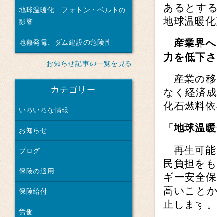
あるとす
地球温暖化 フォトン・ベルトの
地球温暖化
影響
産業界へ
地熱発電、ダム建設の危険性
力を低下さ
お知らせ記事の一覧を見る
産業の移
カテゴリー
なく経済
化石燃料依
いろいろな情報
「地球温暖
お知らせ
再生可能エ
ブログ
民負担を
保険の適用
ギー安全保
高いこと
保険給付
止します
労働