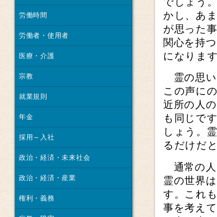
でしょう
かし、あ
労働時間
が思った
労働者・使用者
関心を持
になりま
医療・介護
霊の思い
宗教
この声に
就業規則
近所の人
も同じで
年金
しょう。
採用～入社
るだけだ
政治・経済・未来社会
通常の人
政治・経済・産業
霊の世界
す。これ
権利・義務
事を考え