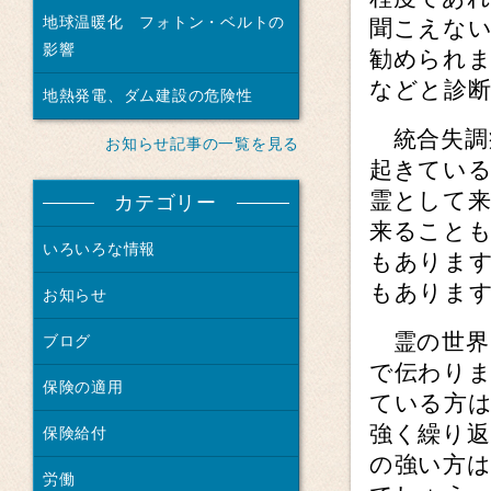
地球温暖化 フォトン・ベルトの
聞こえな
影響
勧められま
などと診
地熱発電、ダム建設の危険性
統合失調
お知らせ記事の一覧を見る
起きてい
霊として
カテゴリー
来ること
いろいろな情報
もありま
もありま
お知らせ
霊の世界
ブログ
で伝わり
保険の適用
ている方
強く繰り
保険給付
の強い方は
労働