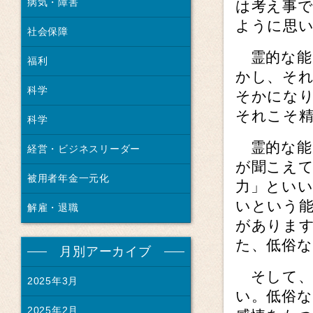
病気・障害
は考え事
ように思
社会保障
霊的な能
福利
かし、そ
科学
そかにな
それこそ
科学
霊的な能
経営・ビジネスリーダー
が聞こえ
被用者年金一元化
力」とい
いという
解雇・退職
がありま
た、低俗
月別アーカイブ
そして、
2025年3月
い。低俗
2025年2月