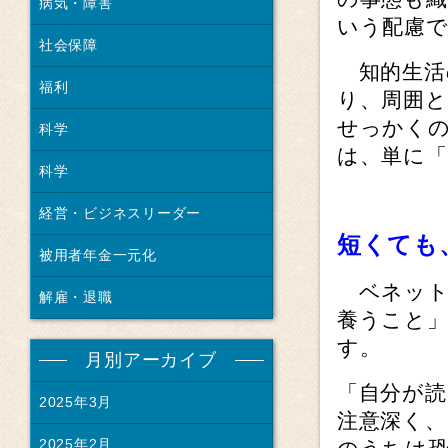
病気・障害
いう配慮
社会保障
知的生活
福利
り、周囲
せっかく
科学
は、単に
科学
経営・ビジネスリーダー
短くても
被用者年金一元化
ベネット
解雇・退職
養うこと
す。
月別アーカイブ
「自分が読
2025年3月
注意深く、
2025年2月