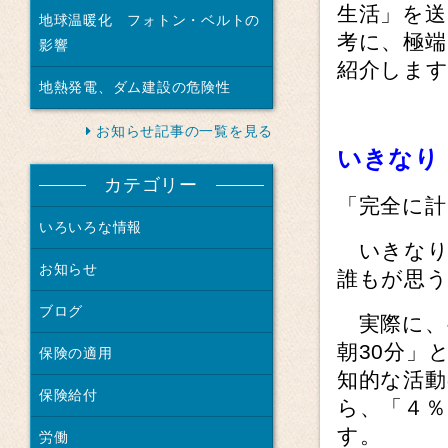
生活」を
地球温暖化 フォトン・ベルトの
考に、極端
影響
紹介しま
地熱発電、ダム建設の危険性
お知らせ記事の一覧を見る
いきなり
カテゴリー
「完全に計
いろいろな情報
いきなり
お知らせ
誰もが思
ブログ
実際に、
朝30分」
保険の適用
知的な活動
保険給付
ら、「４
す。
労働