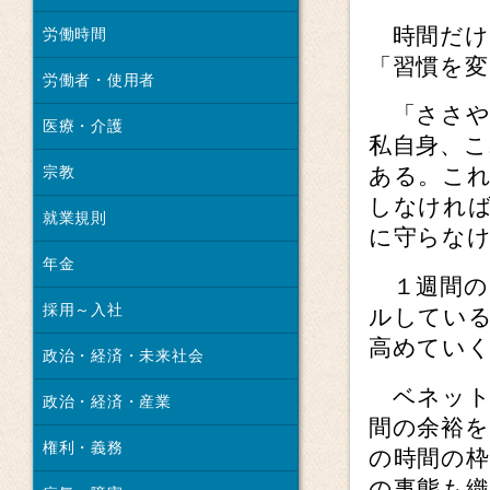
時間だけ
労働時間
「習慣を
労働者・使用者
「ささや
医療・介護
私自身、
宗教
ある。こ
しなけれ
就業規則
に守らな
年金
１週間の
採用～入社
ルしてい
高めてい
政治・経済・未来社会
ベネット
政治・経済・産業
間の余裕
権利・義務
の時間の
の事態も