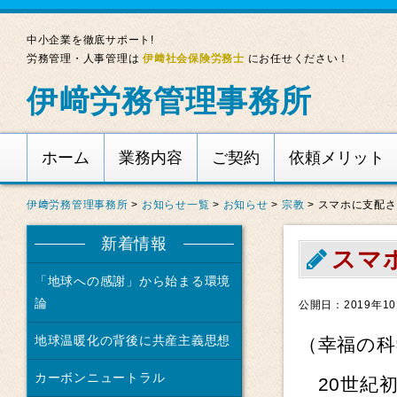
中小企業を徹底サポート!
労務管理・人事管理は
伊﨑社会保険労務士
にお任せください！
伊﨑労務管理事務所
ホーム
業務内容
ご契約
依頼メリット
伊﨑労務管理事務所
>
お知らせ一覧
>
お知らせ
>
宗教
>
スマホに支配さ
新着情報
スマ
「地球への感謝」から始まる環境
論
公開日：2019年10
地球温暖化の背後に共産主義思想
（幸福の科
カーボンニュートラル
20世紀初