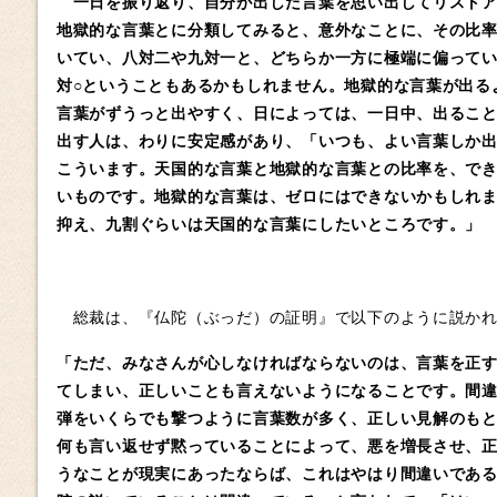
一日を振り返り、自分が出した言葉を思い出してリストア
地獄的な言葉とに分類してみると、意外なことに、その比
いてい、八対二や九対一と、どちらか一方に極端に偏って
対○ということもあるかもしれません。地獄的な言葉が出る
言葉がずうっと出やすく、日によっては、一日中、出るこ
出す人は、わりに安定感があり、「いつも、よい言葉しか出
こういます。天国的な言葉と地獄的な言葉との比率を、で
いものです。地獄的な言葉は、ゼロにはできないかもしれ
抑え、九割ぐらいは天国的な言葉にしたいところです。」
総裁は、『仏陀（ぶっだ）の証明』で以下のように説かれ
「ただ、みなさんが心しなければならないのは、言葉を正
てしまい、正しいことも言えないようになることです。間
弾をいくらでも撃つように言葉数が多く、正しい見解のも
何も言い返せず黙っていることによって、悪を増長させ、
うなことが現実にあったならば、これはやはり間違いである