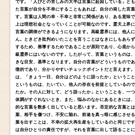
です。「人びとの苦しみの大半は言葉に起因している」と
た言葉が自分を不幸にすることもあれば、自分の発した言
す。言葉は人間の幸・不幸と非常に関係があり、ある意味
上は理想社会となっていくことが可能なのです。霊天上界
言葉の調律ができるようになります。高級霊界には、他人
ん。ときどき批判めいたことを言うことはなきにしもあら
するため、善導するためであることが原則であり、心底か
級霊界にはいないのです。したがって、言葉というものは
きな目安、基準となります。自分の言葉がどういうもので
徴的であり、分かりやすいチェックポイントだと言えます
は、「きょう一日、自分はどのように語ったか」というこ
というものは、たいてい、他人の存在を前提としているの
たか。その人に対して、どう語ったか」ということを、一
体調がすぐれないとき、また、悩みのなかにあるときには
的な言葉を数多く出していると思います。否定的な言葉と
葉、相手を傷つけ、不安に陥れ、前途を真っ暗に感じさせ
葉を出すことは、不幸の拡大再生産をしているのと同じで
は自分ひとりの責任ですが、それを言葉に出して語ること