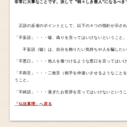
非常に大事なことです。決して〝弱々しき善人″になるべき
正語の反省のポイントとして、以下の４つの指針が示され
「不妄語」・・・嘘、偽りを言ってはいけないということ
不妄語（嘘）は、自分を飾りたい気持ちや人を騙したい
「不悪口」・・・他人を傷つけるような悪口を言ってはい
「不両舌」・・・二枚舌（相手を仲違いさせるようなこと
うこと。
「不綺語」・・・過ぎたお世辞を言ってはいけないという
「仏法真理」へ戻る