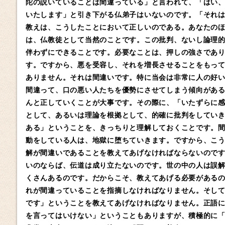
陀の説いていることは間違っている」と言われて、「はい
いたします」と引き下がる仏弟子はいないのです。「それ
教えは、こうしたことにおいて正しいのである。あなたの
は、仏教徒として当然のことです。この批判、ないし論理
伴わずにできることです。必要なことは、押しの強さであ
す。ですから、悪を受容し、それを増長させることをもっ
ありません。それは間違いです。特に当会は非常に人の好
間違って、口の悪い人たちを優勢にさせてしまう傾向があ
んと正していくことが大事です。その際に、「いたずらに
として、あるいは理論を根拠として、的確に批判をしてい
ある」ということを、きっちりと理解しておくことです。
動をしている人は、地獄に堕ちていきます。ですから、こ
解が間違いであることを教えてあげなければならないので
いのならば、伝道は成り立たないのです。世の中の人は誤
くさんあるのです。だからこそ、教えてあげる必要がある
れが間違っていることを指摘しなければなりません。そし
です」ということを教えてあげなければなりません。正語
を言ってはいけない」ということもありますが、積極的に