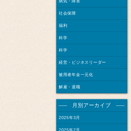
病気・障害
社会保障
福利
科学
科学
経営・ビジネスリーダー
被用者年金一元化
解雇・退職
月別アーカイブ
2025年3月
2025年2月