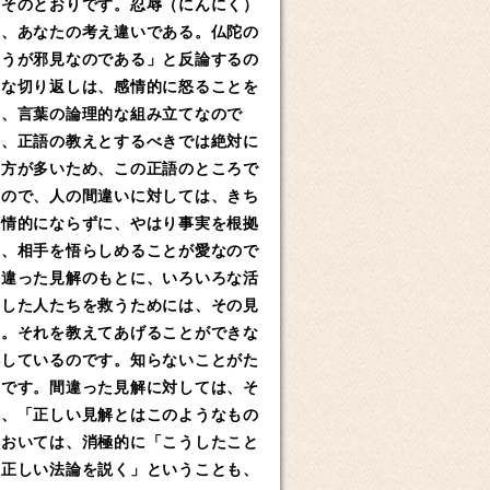
、そのとおりです。忍辱（にんにく）
は、あなたの考え違いである。仏陀の
ほうが邪見なのである」と反論するの
的な切り返しは、感情的に怒ることを
り、言葉の論理的な組み立てなので
て、正語の教えとするべきでは絶対に
い方が多いため、この正語のところで
るので、人の間違いに対しては、きち
感情的にならずに、やはり事実を根拠
き、相手を悟らしめることが愛なので
間違った見解のもとに、いろいろな活
うした人たちを救うためには、その見
す。それを教えてあげることができな
解しているのです。知らないことがた
のです。間違った見解に対しては、そ
て、「正しい見解とはこのようなもの
においては、消極的に「こうしたこと
「正しい法論を説く」ということも、