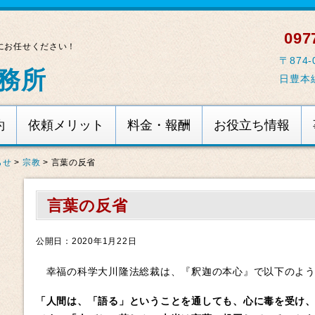
0977
にお任せください！
〒874
務所
日豊本
約
依頼メリット
料金・報酬
お役立ち情報
らせ
>
宗教
>
言葉の反省
言葉の反省
公開日：2020年1月22日
幸福の科学大川隆法総裁は、『釈迦の本心』で以下のよう
「人間は、「語る」ということを通しても、心に毒を受け