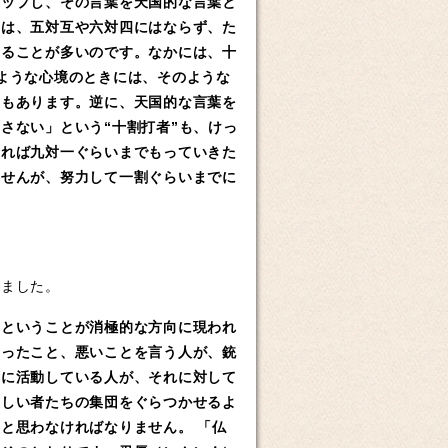
ップし、その言葉を天国的な言葉と
率は、五対互や六対四にはならず、た
いることが多いのです。なかには、十
ような心境のときには、そのような
ともあります。逆に、天国的な言葉を
さない」という“十割打者”も、けっ
きれば九対一ぐらいまでもっていきた
ませんが、努力して一割ぐらいまでに
ました。
すということが消極的な方向に現われ
違ったこと、悪いことを言う人が、銃
とに活動している人が、それに対して
正しい者たちの集団をぐらつかせるよ
と思わなければなりません。 「仏