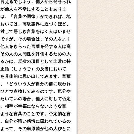
も言えるでしょう。他人から発せられ
葉が他人を不幸にすることもありま
では、「言葉の調律」ができれば、地
においては、高級霊界に近づくほど、
に対して悪しき言葉をはく人はいませ
ずですが、その場合は、その人をよく
ら他人をきらった言葉を発する人は高
、その人の人間性を評価するための大
あるかは、反省の項目として非常に特
。正語（しょうご）の反省において
とを具体的に思い出してみます。言葉
で、「どういう人が自分の前に現われ
つひとつ点検してみるのです。気分や
、たいていの場合、他人に対して否定
は、相手が幸福にならないような言
るような言葉のことです。否定的な言
す。自分が暗い感情に囚われているの
によって、その病原菌が他の人びとに