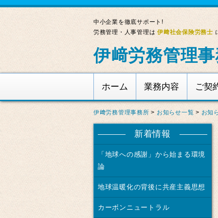
中小企業を徹底サポート!
労務管理・人事管理は
伊﨑社会保険労務士
伊﨑労務管理事
ホーム
業務内容
ご契
伊﨑労務管理事務所
>
お知らせ一覧
>
お知
新着情報
「地球への感謝」から始まる環境
論
地球温暖化の背後に共産主義思想
カーボンニュートラル