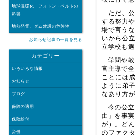
地球温暖化 フォトン・ベルトの
ただ、公
影響
する努力
地熱発電、ダム建設の危険性
場で言う
いから公
お知らせ記事の一覧を見る
立学校も
カテゴリー
学問や教
官主導で全
いろいろな情報
ことには
お知らせ
ように弟
なあり方
ブログ
今の公立
保険の適用
由」を事
保険給付
が）。ど
のファク
労働