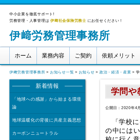
中小企業を徹底サポート!
労務管理・人事管理は
伊﨑社会保険労務士
にお任せください！
伊﨑労務管理事務所
ホーム
業務内容
ご契約
依頼メリット
伊﨑労務管理事務所
>
お知らせ一覧
>
お知らせ
>
政治・経済・産業
>
学
新着情報
学問や
「地球への感謝」から始まる環境
論
公開日：2020年4
地球温暖化の背後に共産主義思想
「学校に
の中には
カーボンニュートラル
校に行く