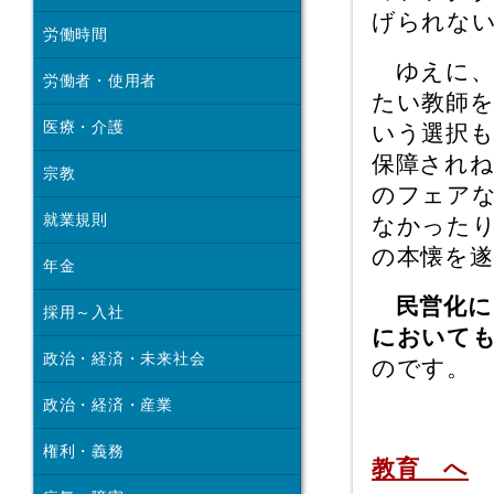
げられな
労働時間
ゆえに、
労働者・使用者
たい教師
医療・介護
いう選択
保障され
宗教
のフェア
就業規則
なかった
の本懐を
年金
民営化に
採用～入社
において
政治・経済・未来社会
のです。
政治・経済・産業
権利・義務
教育 へ