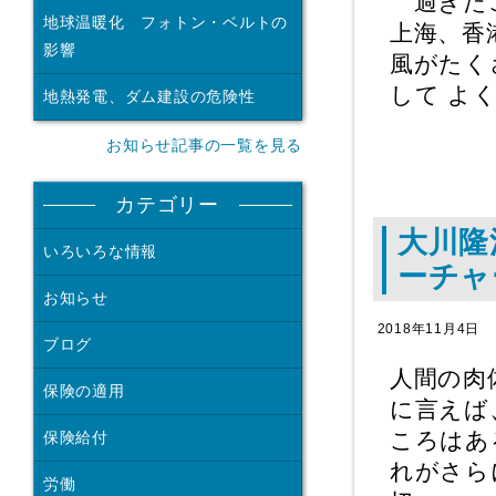
過ぎたこ
地球温暖化 フォトン・ベルトの
上海、香
影響
風がたく
して よ
地熱発電、ダム建設の危険性
お知らせ記事の一覧を見る
カテゴリー
大川隆
いろいろな情報
ーチャ
お知らせ
2018年11月4日
ブログ
人間の肉
保険の適用
に言えば
ころはあ
保険給付
れがさら
労働