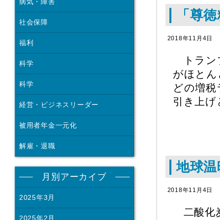
病気・障害
「尊徳
社会保障
2018年11月4日
福利
トランプ
科学
がほとん
科学
どの増税
引き上げ
経営・ビジネスリーダー
被用者年金一元化
解雇・退職
地球温
月別アーカイブ
2018年11月4日
2025年3月
二酸化炭
2025年2月