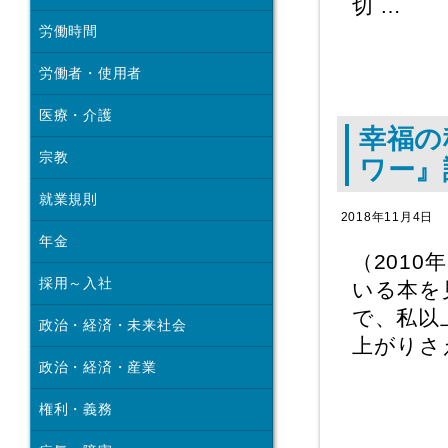
切 …
労働時間
労働者・使用者
医療・介護
幸福の
宗教
ワー』
就業規則
2018年11月4日
年金
（201
採用～入社
いる本を
で、私以
政治・経済・未来社会
上がりさ
政治・経済・産業
権利・義務