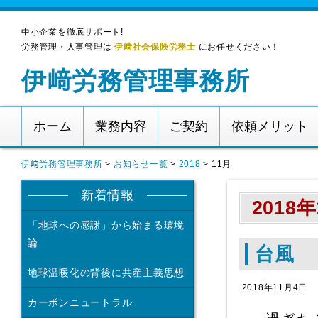
中小企業を徹底サポート!
労務管理・人事管理は
伊﨑社会保険労務士
にお任せください！
伊﨑労務管理事務所
ホーム
業務内容
ご契約
依頼メリット
伊﨑労務管理事務所
>
お知らせ一覧
>
2018
>
11月
新着情報
2018
「地球への感謝」から始まる環境
論
台風
地球温暖化の背後に共産主義思想
2018年11月4日
カーボンニュートラル