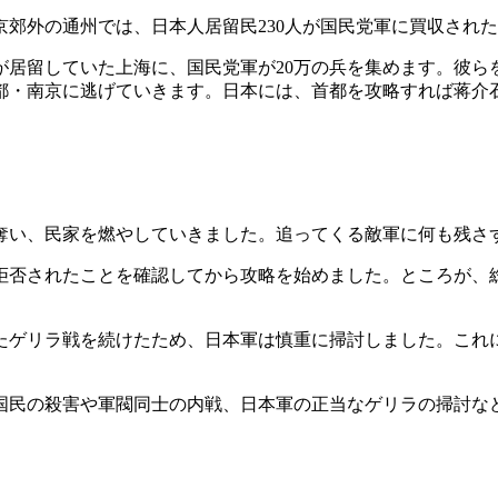
郊外の通州では、日本人居留民230人が国民党軍に買収され
居留していた上海に、国民党軍が20万の兵を集めます。彼ら
都・南京に逃げていきます。日本には、首都を攻略すれば蒋介
い、民家を燃やしていきました。追ってくる敵軍に何も残さ
、拒否されたことを確認してから攻略を始めました。ところが
ゲリラ戦を続けたため、日本軍は慎重に掃討しました。これに
民の殺害や軍閥同士の内戦、日本軍の正当なゲリラの掃討な