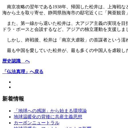
南京攻略の翌年である1938年、帰国した松井は、上海戦
海から土を取り寄せ、静岡県熱海市の邸宅近くに「興亜観音
また、第一線から退いた松井は、大アジア主義の実現を目指
ドラ・ボースと会談するなど、アジアの独立運動を支援しま
しかし、終戦後、松井は「南京大虐殺」の首謀者という濡れ
最も中国を愛していた松井が、最も多くの中国人を虐殺し
歴史認識 へ
「仏法真理」へ戻る
新着情報
「地球への感謝」から始まる環境論
地球温暖化の背後に共産主義思想
カーボンニュートラル