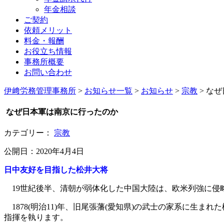
年金相談
ご契約
依頼メリット
料金・報酬
お役立ち情報
事務所概要
お問い合わせ
伊﨑労務管理事務所
>
お知らせ一覧
>
お知らせ
>
宗教
>
なぜ
なぜ日本軍は南京に行ったのか
カテゴリー：
宗教
公開日：2020年4月4日
日中友好を目指した松井大将
19世紀後半、清朝が弱体化した中国大陸は、欧米列強に侵
1878(明治11)年、旧尾張藩(愛知県)の武士の家系に生
指揮を執ります。