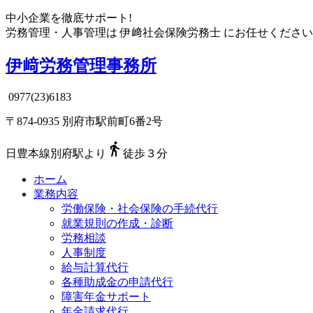
中小企業を徹底サポート!
労務管理・人事管理は
伊﨑社会保険労務士
にお任せください
伊﨑労務管理事務所
0977(23)6183
〒874-0935 別府市駅前町6番2号

日豊本線別府駅より
徒歩３分
ホーム
業務内容
労働保険・社会保険の手続代行
就業規則の作成・診断
労務相談
人事制度
給与計算代行
各種助成金の申請代行
障害年金サポート
年金請求代行