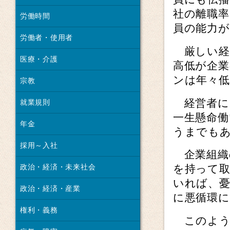
社の離職
労働時間
員の能力
労働者・使用者
厳しい経
医療・介護
高低が企
ンは年々
宗教
経営者に
就業規則
一生懸命
年金
うまでも
採用～入社
企業組織
政治・経済・未来社会
を持って
いれば、
政治・経済・産業
に悪循環
権利・義務
このよう