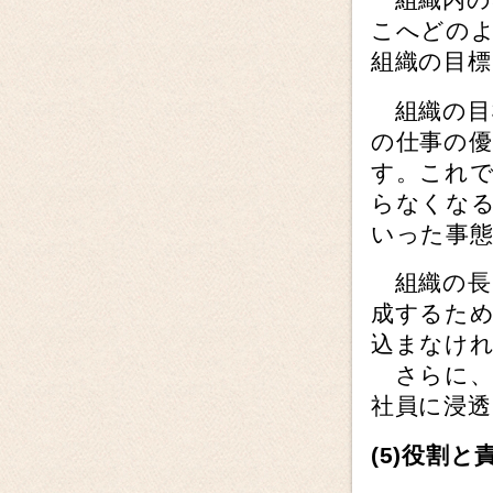
こへどの
組織の目標
組織の目
の仕事の
す。これ
らなくな
いった事
組織の長
成するた
込まなけ
さらに、
社員に浸
(5)
役割と