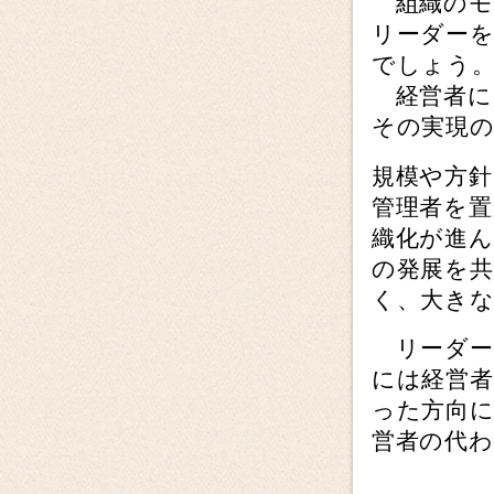
組織のモ
リーダー
でしょう
経営者に
その実現
規模や方
管理者を
織化が進
の発展を
く、大き
リーダー
には経営者
った方向
営者の代