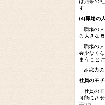
は結果の
す。
(4)
職場の
職場の人
る大きな
職場の人
会少なく
まうこと
組織力の
社員のモ
社員のモ
可能にさ
要です。