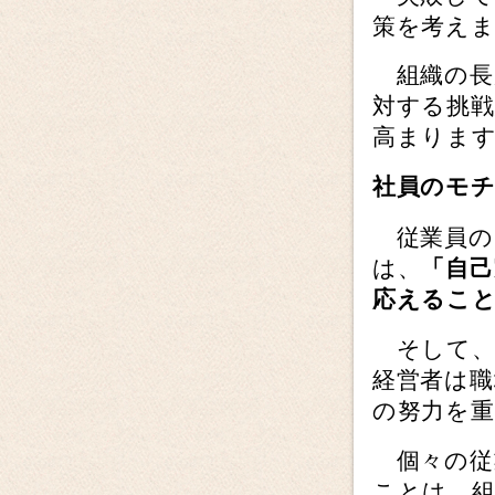
策を考え
組織の長
対する挑
高まりま
社員のモ
従業員の
は、
「自
応えるこ
そして、
経営者は職
の努力を
個々の従
ことは、