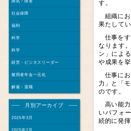
病気・障害
す。
社会保障
組織にお
果たして
福利
仕事をす
科学
なります
科学
ン」によ
や成果を
経営・ビジネスリーダー
仕事にお
被用者年金一元化
力」と「
解雇・退職
のです。
高い能力
月別アーカイブ
いパフォ
2025年3月
続的に発
2025年2月