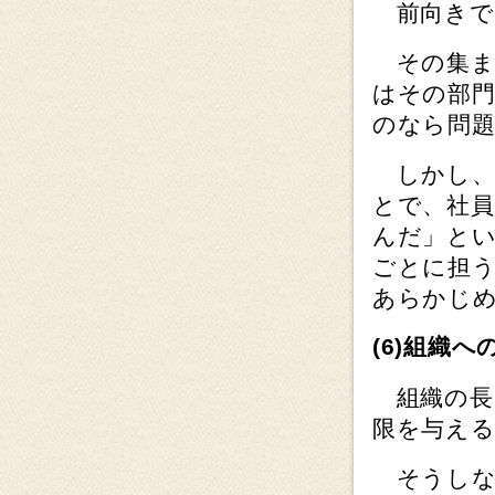
前向きで
その集ま
はその部
のなら問
しかし、
とで、社
んだ」と
ごとに担
あらかじ
(6)
組織へ
組織の長
限を与え
そうしな