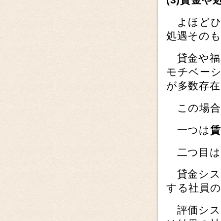
よほどひ
処遇その
貸金や福
モチベー
が多数存
この場合
一つは
二つ目は
貸金シス
する社員
評価シス