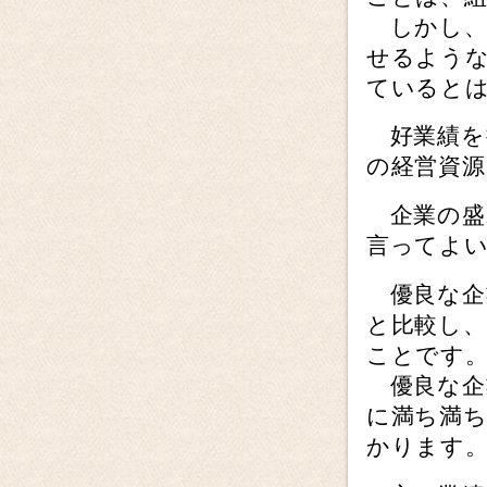
しかし、
せるよう
ていると
好業績を
の経営資
企業の盛
言ってよ
優良な企
と比較し、
ことです
優良な企
に満ち満
かります