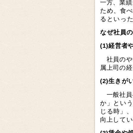
一方、業
ため、食
るといっ
なぜ社員
(1)
経営者
社員のや
属上司の
(2)
生きが
一般社員
か」とい
じる時」、
向上して
(3)
賃金や