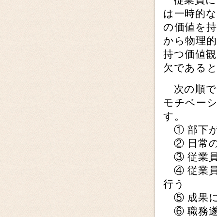
は一時的
の価値を
から物理
持つ価値観
欠である
次の順で
モチベー
す。
① 部下
② 日常
③ 従業
④ 従業
行う
⑤ 成果
⑥ 職務