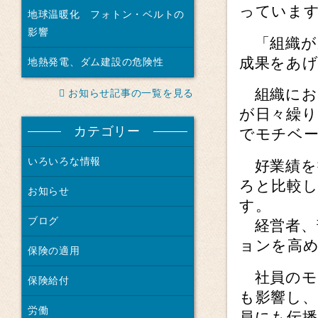
っていま
地球温暖化 フォトン・ベルトの
影響
「組織が
成果をあ
地熱発電、ダム建設の危険性
組織にお
お知らせ記事の一覧を見る
が日々繰
カテゴリー
でモチベ
いろいろな情報
好業績を
ろと比較
お知らせ
す。
ブログ
経営者、
ョンを高
保険の適用
社員のモ
保険給付
も影響し
労働
員にも伝