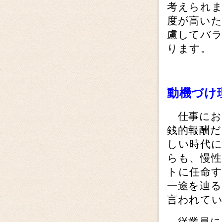
考えられ
度が高い
慮してバ
ります。
動機づけ
仕事にお
銭的報酬
しい時代
らも、慢
トに任命
一途を辿る
言われて
従業員に