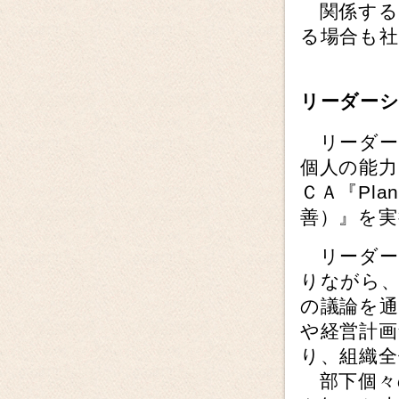
関係する
る場合も
リーダー
リーダー
個人の能力
ＣＡ『Pla
善）』を
リーダー
りながら
の議論を
や経営計画
り、組織全
部下個々