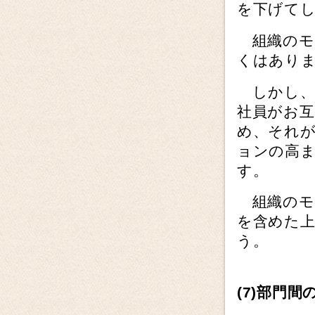
を下げて
組織のモ
くはあり
しかし、
社員がお
め、それ
ョンの高
す。
組織のモ
を含めた
う。
(7)
部門間