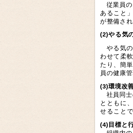
従業員の
あること
が整備さ
(2)
やる気
やる気の
わせて柔
たり、簡
員の健康
(3)
環境改
社員同士
とともに、
せること
(4)
目標と
組織内の