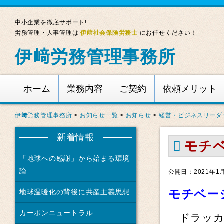
中小企業を徹底サポート!
労務管理・人事管理は
伊﨑社会保険労務士
にお任せください！
伊﨑労務管理事務所
ホーム
業務内容
ご契約
依頼メリット
伊﨑労務管理事務所
>
お知らせ一覧
>
お知らせ
>
経営・ビジネスリーダ
新着情報
モチ
「地球への感謝」から始まる環境
論
公開日：2021年1
モチベー
地球温暖化の背後に共産主義思想
カーボンニュートラル
ドラッ