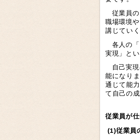
従業員の
職場環境や
講じてい
各人の「自
実現」と
自己実現
能になり
通じて能
て自己の
従業員が仕
(1)
従業員