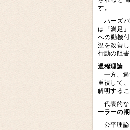
す。
ハーズバ
は「満足」
への動機
況を改善
行動の阻
過程理論
一方、過
重視して
解明する
代表的な
ーラーの期
公平理論