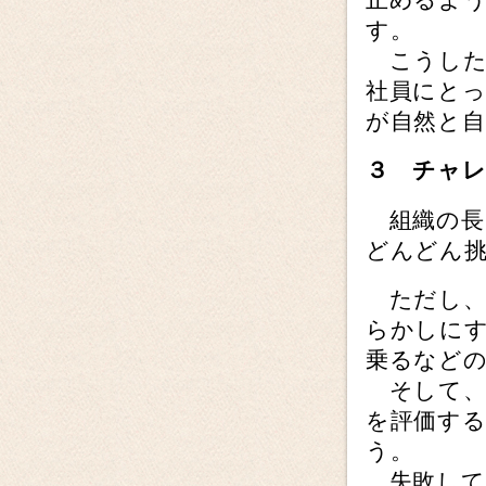
す。
こうした
社員にと
が自然と
３ チャ
組織の長
どんどん
ただし、
らかしに
乗るなど
そして、
を評価す
う。
失敗して