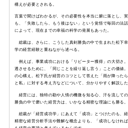
構えが必要とされる。
言葉で聞けばわかるが、その必要性を本当に腑に落とし、
も、「失敗したら、もう後はない」という覚悟で毎回の法
によって、現在までの幸福の科学の発展もあった。
総裁は、さらに、こうした真剣勝負の中で生まれた松下幸
学の経営経験と重ねながら述べる。
例えば、事業成功における「リピーター獲得」の大切さ。
透させるために、「同じことを繰り返し言う」ことの価値
の心構え。松下氏が経営のコツとして答えた「雨が降った
と私」に対する考え方などについて、分かりやすく解説し
経営には、独特の勘や人情の機微を知る心、汗を流しての
勝負の中で磨いた経営力は、いかなる精密な理論にも勝る
総裁が「経営成功学」にあえて「成功」とつけたのも、経
精密な経営分析手法や難解な概念よりも、「成功しなけれ