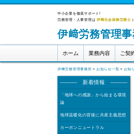
中小企業を徹底サポート!
労務管理・人事管理は
伊﨑社会保険労務士
伊﨑労務管理事
ホーム
業務内容
ご契
伊﨑労務管理事務所
>
お知らせ一覧
>
お知
新着情報
「地球への感謝」から始まる環境
論
地球温暖化の背後に共産主義思想
カーボンニュートラル