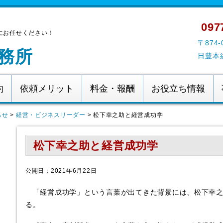
0977
にお任せください！
〒874
務所
日豊本
約
依頼メリット
料金・報酬
お役立ち情報
らせ
>
経営・ビジネスリーダー
>
松下幸之助と経営成功学
松下幸之助と経営成功学
公開日：2021年6月22日
「経営成功学」という言葉が出てきた背景には、松下幸之
る。