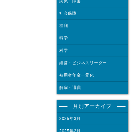
病気・障害
社会保障
福利
科学
科学
経営・ビジネスリーダー
被用者年金一元化
解雇・退職
月別アーカイブ
2025年3月
2025年2月