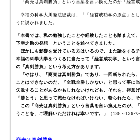
「商売は真剣勝負」という言葉を言い換えたのが「経営成
幸福の科学大川隆法総裁は、『「経営成功学の原点」とし
うに説かれました。
「本書では、私の勉強したことや経験したことも踏まえて
下幸之助の発想」ということを述べてきました。
ほかにも影響を受けている方はいるので、また話をするチ
幸福の科学大学をつくるに当たって「経営成功学」という
の「真剣勝負」という考え方があります。
「やはり、『商売は真剣勝負』であり、一回斬られたら、
ことはできないのだ。『全戦全勝しかない』と思って事に
失敗することがあるかもしれないけれども、それを、得意
『勝とう』と思って戦わなければいけない。斬られたら、
この「商売は真剣勝負」という言葉を言い換えたのが、「
うことを、ご理解いただければ幸いです。」
（138～139
商売は真剣勝負