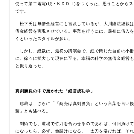
使って第二電電(現・ＫＤＤＩ)をつくった。思うことから
です。
松下氏は無借金経営にも言及しているが、大川隆法総裁は
借金経営を実現させている。事業を行うには、最初に借入
くといったスタイルが多い。
しかし、総裁は、最初の講演会で、紐で閉じた自前の小冊
に、徐々に拡大して現在に至る。幸福の科学の無借金経営
と振り返った。
真剣勝負の中で磨かれた「経営成功学」
総裁は、さらに「『商売は真剣勝負』という言葉を言い換
葉」とも述べる。
剣術でも、道場で竹刀を合わせるのであれば、何回負けて
になったら、必ず、命懸けになる。一太刀を浴びれば、そ