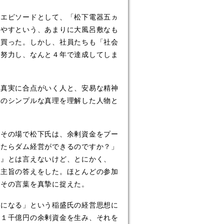
エピソードとして、「松下電器五ヵ
増やすという、あまりに大風呂敷なも
を買った。しかし、社員たちも「社会
て努力し、なんと４年で達成してしま
真実に合点がいく人と、安易な精神
このシンプルな真理を理解した人物と
その場で松下氏は、余剰資金をプー
したらダム経営ができるのですか？」
る』とは言えないけど、とにかく、
う主旨の答えをした。ほとんどの参加
、その言葉を真摯に捉えた。
になる」という稲盛氏の経営思想に
約１千億円の余剰資金を生み、それを