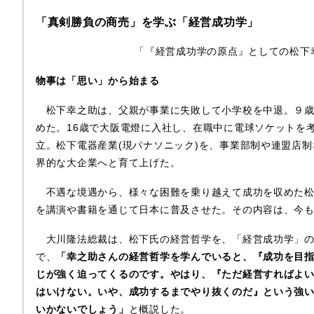
「真剣勝負の商売」を学ぶ「経営成功学」
「『経営成功学の原点』としての松下
物事は「思い」から始まる
松下幸之助は、父親が事業に失敗して小学校を中退。９歳
めた。16歳で大阪電燈に入社し、在職中に電球ソケットを
立。松下電器産業(現パナソニック)を、事業部制や連盟店
界的な大企業へと育て上げた。
不遇な境遇から、様々な困難を乗り越えて成功を収めた松
を講演や書籍を通じて日本に普及させた。その内容は、今
大川隆法総裁は、松下氏の経営哲学を、「経営成功学」の
で、
「幸之助さんの経営哲学を学んでいると、『成功を目
じが強く迫ってくるのです。やはり、『ただ経営すればよ
はいけない。いや、成功するまでやり抜くのだ』という強
いかないでしょう」
と概説した。