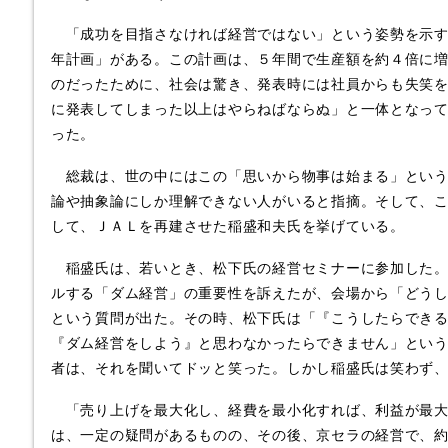
「成功を目指さなければ経営ではない」という姿勢を示す
年計画」がある。この計画は、５年間で生産額を約４倍に
のだったために、社会は驚き、発表時には社員からも失笑
に発表してしまった以上はやらねばならぬ」と一体となっ
った。
総裁は、世の中にはこの「思いから物事は始まる」という
論や抽象論にしか理解できない人がいると指摘。そして、
して、ＪＡＬを再建させた稲盛和夫氏を挙げている。
稲盛氏は、若いとき、松下氏の経営セミナーに参加した。
ルする「ダム経営」の重要性を訴えたが、会場から「どう
という質問が出た。その時、松下氏は「『こうしたらでき
『ダム経営をしよう』と思わなかったらできません」とい
者は、それを聞いてドッと笑った。しかし稲盛氏は笑わず
「売り上げを最大化し、経費を最小化すれば、利益が最大
は、一定の疑問があるものの、その後、京セラの経営で、