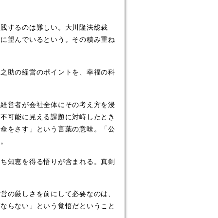
実践するのは難しい。大川隆法総裁
話に望んでいるという。その積み重ね
之助の経営のポイントを、幸福の科
経営者が会社全体にその考え方を浸
。不可能に見える課題に対峙したとき
ら傘をさす」という言葉の意味。「公
た。
ち知恵を得る悟りが含まれる。真剣
。
営の厳しさを前にして必要なのは、
ばならない」という覚悟だということ