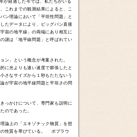
億年が経過した今では、私たちがいる
し、これまでの観測結果によると、こ
グバン理論において「平坦性問題」と
析したデータにより、ビッグバン直後
「宇宙の地平線」の両端にあり相互に
この謎は「地平線問題」と呼ばれてい
ョン」という概念が考案された。
数的に光よりも速い速度で膨張したと
り小さなサイズから１秒もたたないう
理論が宇宙の地平線問題と平坦さの問
きっかけについて、専門家も説明に
したのであった。
理論上の「エキゾチック物質」を想
負の性質を帯びている。 ポプラウ