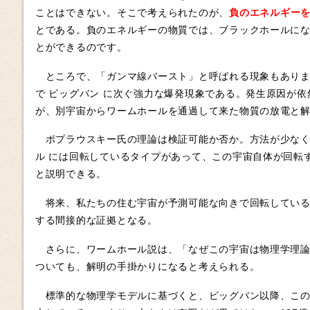
ことはできない。そこで考えられたのが、
負のエネルギー
とである。負のエネルギーの物質では、ブラックホールに
とができるのです。
ところで、「ガンマ線バースト」と呼ばれる現象もありま
で ビッグバン に次ぐ強力な爆発現象である。発生原因が
が、別宇宙からワームホールを通過して来た物質の放電と
ポプラウスキー氏の理論は検証可能か否か。方法が少なく
ル には回転しているタイプがあって、この宇宙自体が回転
と説明できる。
将来、私たちの住む宇宙が予測可能な向きで回転している
する間接的な証拠となる。
さらに、ワームホール説は、「なぜこの宇宙は物理学理論
ついても、解明の手掛かりになると考えられる。
標準的な物理学モデルに基づくと、ビッグバン以降、この