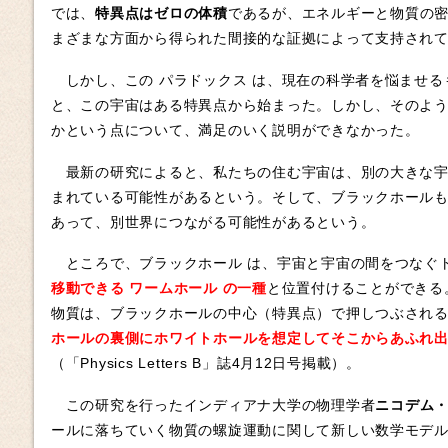
では、
特異点はゼロの体積
であるが、エネルギーと物質の
まざまな方面から得られた間接的な証拠によって支持され
しかし、この パラドックス は、現在の科学者を悩ませる
と、この宇宙はある特異点から始まった。しかし、そのよ
かという点について、満足のいく説明ができなかった。
最新の研究によると、私たちの住む宇宙は、別の大きな
まれている可能性があるという。そして、ブラックホール
あって、別世界につながる可能性があるという。
ところで、ブラックホール は、宇宙と宇宙の間をつなぐ
移動できる ワームホール の一種
と位置付けることができる
物質は、ブラックホールの中心（特異点）で押しつぶされ
ホールの裏側にホワイトホールを想定してそこからあふれ
（「Physics Letters B」誌4月12日号掲載）。
この研究を行ったインディアナ大学の物理学者
ニコデム
ールに落ちていく物質の螺旋運動に関して新しい数学モデ