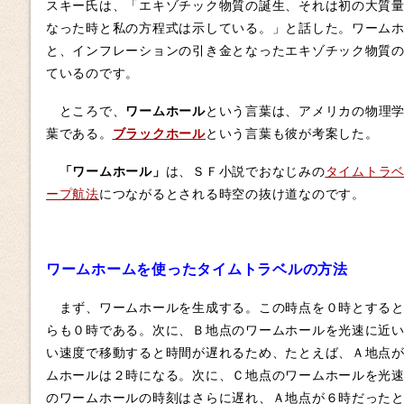
スキー氏は、「エキゾチック物質の誕生、それは初の大質
なった時と私の方程式は示している。」と話した。ワーム
と、インフレーションの引き金となったエキゾチック物質
ているのです。
ところで、
ワームホール
という言葉は、アメリカの物理
葉である。
ブラックホール
という言葉も彼が考案した。
「ワームホール」
は、ＳＦ小説でおなじみの
タイムトラ
ープ航法
につながるとされる時空の抜け道なのです。
ワームホームを使ったタイムトラベルの方法
まず、ワームホールを生成する。この時点を０時とすると
らも０時である。次に、Ｂ地点のワームホールを光速に近
い速度で移動すると時間が遅れるため、たとえば、Ａ地点
ムホールは２時になる。次に、Ｃ地点のワームホールを光
のワームホールの時刻はさらに遅れ、Ａ地点が６時だった