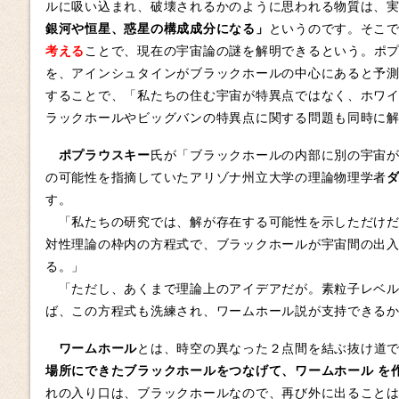
ルに吸い込まれ、破壊されるかのように思われる物質は、
銀河や恒星、惑星の構成成分になる」
というのです。そこ
考える
ことで、現在の宇宙論の謎を解明できるという。ポ
を、アインシュタインがブラックホールの中心にあると予
することで、「私たちの住む宇宙が特異点ではなく、ホワ
ラックホールやビッグバンの特異点に関する問題も同時に
ポプラウスキー
氏が「ブラックホールの内部に別の宇宙
の可能性を指摘していたアリゾナ州立大学の理論物理学者
す。
「私たちの研究では、解が存在する可能性を示しただけだ
対性理論の枠内の方程式で、ブラックホールが宇宙間の出
る。」
「ただし、あくまで理論上のアイデアだが。素粒子レベル
ば、この方程式も洗練され、ワームホール説が支持できる
ワームホール
とは、時空の異なった２点間を結ぶ抜け道
場所にできたブラックホールをつなげて、ワームホール を
れの入り口は、ブラックホールなので、再び外に出ること