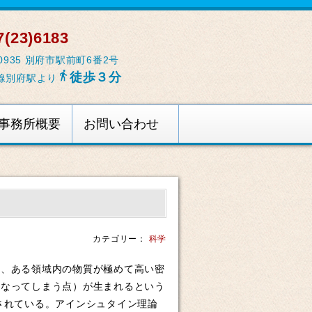
(23)6183
-0935 別府市駅前町6番2号

徒歩３分
線別府駅より
事務所概要
お問い合わせ
カテゴリー：
科学
は、ある領域内の物質が極めて高い密
になってしまう点）が生まれるという
されている。アインシュタイン理論