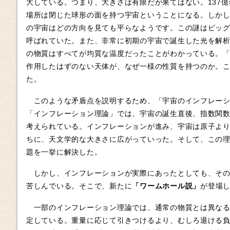
大している。つまり、大きさは有限だが果てはない。137
場所は閉じた球形の面を持つ宇宙ということになる。しか
の宇宙はどの方向を見ても平らなようです。この謎はビッ
呼ばれていた。また、非常に初期の宇宙で誕生した光を解
の物質はすべてが均質な温度だったことがわかっている。
作用したはずのない天体が、なぜ一様の性質を持つのか。
た。
このような矛盾点を説明するため、「宇宙のインフレーシ
「インフレーション理論」では、宇宙の誕生直後、指数関
考えられている。インフレーションが進み、宇宙は原子よ
ちに、天文学的な大きさに広がっていった。そして、この
題を一挙に解決した。
しかし、インフレーションが実際にあったとしても、その
苦しんでいる。そこで、新たに
「ワームホール説」
が登場
一部のインフレーション理論では、通常の物質とは異なる
定している。重量に応じて引きつけるより、むしろ退ける