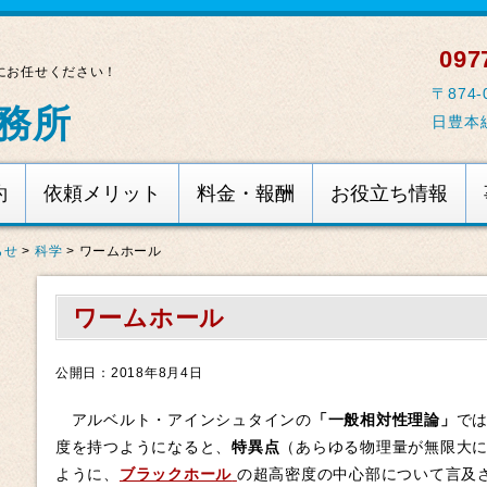
0977
にお任せください！
〒874
務所
日豊本
約
依頼メリット
料金・報酬
お役立ち情報
らせ
>
科学
>
ワームホール
ワームホール
公開日：2018年8月4日
アルベルト・アインシュタインの
「一般相対性理論」
で
度を持つようになると、
特異点
（あらゆる物理量が無限大
ように、
ブラックホール
の超高密度の中心部について言及