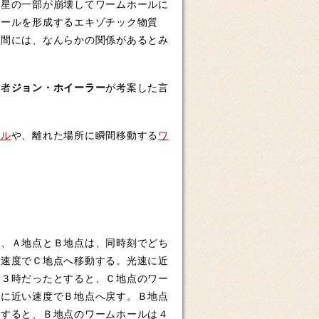
量星の一部が崩壊してワームホールに
ホールを形成するエキゾチック物質
の間には、なんらかの関係があるとみ
学者
ジョン・ホイーラー
が考案した言
ベル
や、離れた場所に瞬間移動する
ワ
、Ａ地点とＢ地点は、同時刻でどち
い速度でＣ地点へ移動する。光速に近
が３時だったとすると、Ｃ地点のワー
速に近い速度でＢ地点へ戻す。Ｂ地点
とすると、Ｂ地点のワームホールは４