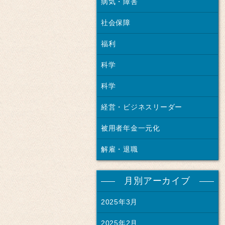
病気・障害
社会保障
福利
科学
科学
経営・ビジネスリーダー
被用者年金一元化
解雇・退職
月別アーカイブ
2025年3月
2025年2月