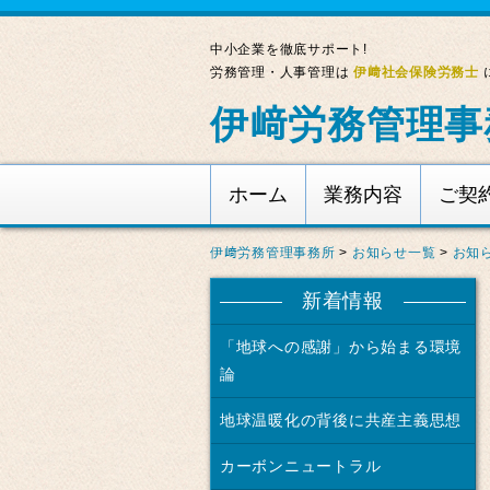
中小企業を徹底サポート!
労務管理・人事管理は
伊﨑社会保険労務士
伊﨑労務管理事
ホーム
業務内容
ご契
伊﨑労務管理事務所
>
お知らせ一覧
>
お知
新着情報
「地球への感謝」から始まる環境
論
地球温暖化の背後に共産主義思想
カーボンニュートラル