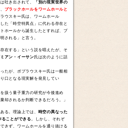
実は吐き出されて、
「別の現実世界の
で、
ブラックホールをワームホールと
プラウスキー氏は、ワームホール
測した「時空特異点」に代わる存在と
イトホールから誕生したとすれば、ブ
解明される」と言う。
が存在する」という説を唱えたが、そ
ダミアン・イーサン
氏は次のように話
ったが、ポプラウスキー氏は一般相
入り口となる現実解を発見してい
を扱う量子重力の研究が今後進め
か棄却されるか判断できるだろう。」
である。理論上では、
時空の異なった
作ることができる
。しかし、それぞ
はできず、ワームホールを通り抜ける