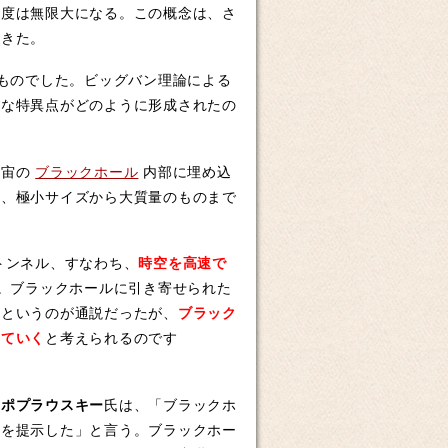
密度は無限大になる。この概念は、さ
てきた。
ものでした。ビッグバン理論による
うな特異点がどのように形成されたの
宇宙の
ブラックホール
内部に埋め込
も、極小サイズから大質量のものまで
トンネル、すなわち、
時空を高速で
。ブラックホールに引き寄せられた
るというのが通説だったが、
ブラック
出ていく
と考えられるのです
・ポプラウスキー
氏は、「ブラックホ
ルを提示した」と言う。ブラックホー