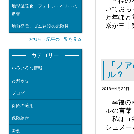
幸福の科
地球温暖化 フォトン・ベルトの
いておら
影響
万年ほど
系が三十
地熱発電、ダム建設の危険性
お知らせ記事の一覧を見る
カテゴリー
「ノア
いろいろな情報
ル？
お知らせ
2018年4月29日
ブログ
幸福の科
保険の適用
ルの言葉
「私は（
保険給付
シュメー
労働