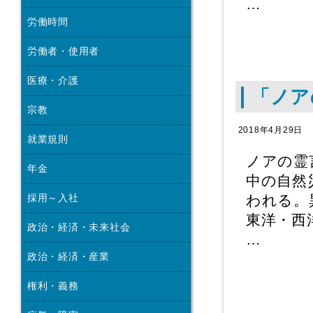
…
労働時間
労働者・使用者
医療・介護
「ノア
宗教
2018年4月29日
就業規則
ノアの霊
年金
中の自然
採用～入社
われる。
東洋・西
政治・経済・未来社会
…
政治・経済・産業
権利・義務