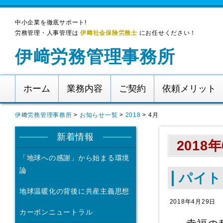
中小企業を徹底サポート!
労務管理・人事管理は
伊﨑社会保険労務士
にお任せください！
伊﨑労務管理事務所
ホーム
業務内容
ご契約
依頼メリット
伊﨑労務管理事務所
>
お知らせ一覧
>
2018
>
4月
新着情報
2018
「地球への感謝」から始まる環境
論
パイト
地球温暖化の背後に共産主義思想
2018年4月29日
カーボンニュートラル