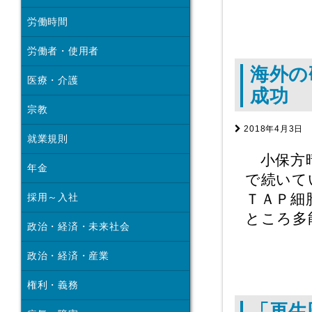
労働時間
労働者・使用者
海外の
医療・介護
成功
宗教
2018年4月3日
就業規則
小保方晴
年金
で続いて
ＴＡＰ細
採用～入社
ところ多
政治・経済・未来社会
政治・経済・産業
権利・義務
「再生