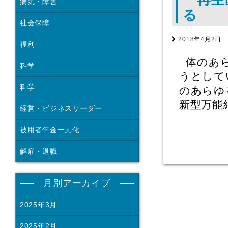
病気・障害
る
社会保障
2018年4月2日
福利
体のあら
科学
うとして
科学
のあらゆ
新型万能
経営・ビジネスリーダー
被用者年金一元化
解雇・退職
月別アーカイブ
2025年3月
2025年2月