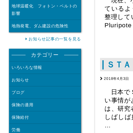
現在、小
地球温暖化 フォトン・ベルトの
ているよ
影響
整理していこう
Pluripot
地熱発電、ダム建設の危険性
お知らせ記事の一覧を見る
カテゴリー
ＳＴＡ
いろいろな情報
2018年4月3日
お知らせ
日本でＳ
ブログ
い事情が
保険の適用
は、研究
しばしば
保険給付
…
労働