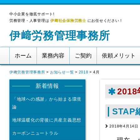
中小企業を徹底サポート!
労務管理・人事管理は
伊﨑社会保険労務士
にお任せください！
伊﨑労務管理事務所
ホーム
業務内容
ご契約
依頼メリット
伊﨑労務管理事務所
>
お知らせ一覧
>
2018
>
4月
新着情報
201
「地球への感謝」から始まる環境
論
STA
地球温暖化の背後に共産主義思想
2018年4月14日
カーボンニュートラル