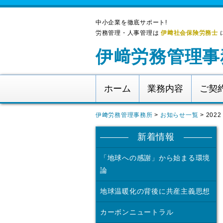
中小企業を徹底サポート!
労務管理・人事管理は
伊﨑社会保険労務士
伊﨑労務管理事
ホーム
業務内容
ご契
伊﨑労務管理事務所
>
お知らせ一覧
>
2022
新着情報
「地球への感謝」から始まる環境
論
地球温暖化の背後に共産主義思想
カーボンニュートラル