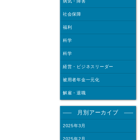
病気・障害
社会保障
福利
科学
科学
経営・ビジネスリーダー
被用者年金一元化
解雇・退職
月別アーカイブ
2025年3月
2025年2月