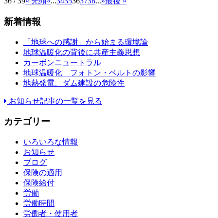
36 / 39
« 先頭
«
...
34
35
36
37
38
...
»
最後 »
新着情報
「地球への感謝」から始まる環境論
地球温暖化の背後に共産主義思想
カーボンニュートラル
地球温暖化 フォトン・ベルトの影響
地熱発電、ダム建設の危険性
お知らせ記事の一覧を見る
カテゴリー
いろいろな情報
お知らせ
ブログ
保険の適用
保険給付
労働
労働時間
労働者・使用者