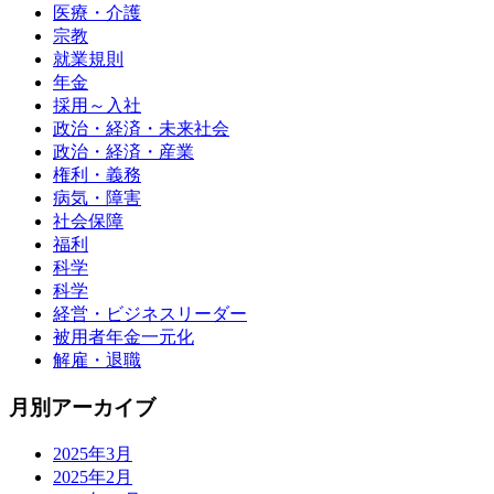
医療・介護
宗教
就業規則
年金
採用～入社
政治・経済・未来社会
政治・経済・産業
権利・義務
病気・障害
社会保障
福利
科学
科学
経営・ビジネスリーダー
被用者年金一元化
解雇・退職
月別アーカイブ
2025年3月
2025年2月