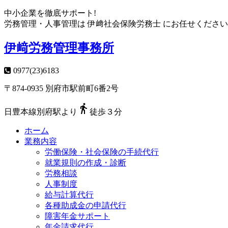
中小企業を徹底サポート!
労務管理・人事管理は
伊﨑社会保険労務士
にお任せください
伊﨑労務管理事務所
0977(23)6183
〒874-0935 別府市駅前町6番2号

日豊本線別府駅より
徒歩３分
ホーム
業務内容
労働保険・社会保険の手続代行
就業規則の作成・診断
労務相談
人事制度
給与計算代行
各種助成金の申請代行
障害年金サポート
年金請求代行