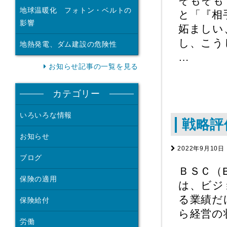
そもそも
地球温暖化 フォトン・ベルトの
と「『相
影響
妬ましい
し、こう
地熱発電、ダム建設の危険性
…
お知らせ記事の一覧を見る
カテゴリー
いろいろな情報
戦略評
お知らせ
2022年9月10日
ブログ
ＢＳＣ（B
保険の適用
は、ビジ
る業績だ
保険給付
ら経営の
労働