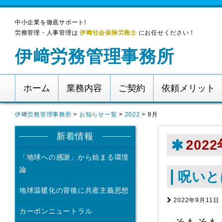
中小企業を徹底サポート!
労務管理・人事管理は
伊﨑社会保険労務士
にお任せください！
伊﨑労務管理事務所
ホーム
業務内容
ご契約
依頼メリット
伊﨑労務管理事務所
>
お知らせ一覧
>
2022
>
9月
新着情報
202
「地球への感謝」から始まる環境
論
呪いと
地球温暖化の背後に共産主義思想
2022年9月11日
カーボンニュートラル