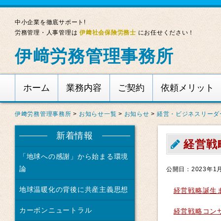
中小企業を徹底サポート!
労務管理・人事管理は
伊﨑社会保険労務士
にお任せください！
伊﨑労務管理事務所
ホーム
業務内容
ご契約
依頼メリット
伊﨑労務管理事務所
>
お知らせ一覧
>
お知らせ
>
経営・ビジネスリーダ
新着情報
経営戦
「地球への感謝」から始まる環境
論
公開日：2023年1
地球温暖化の背後に共産主義思想
経営戦略誕生
カーボンニュートラル
経営戦略コン