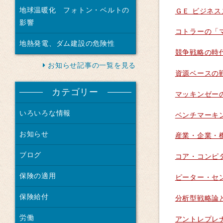
地球温暖化 フォトン・ベルトの
ＧＥ ビジネ
影響
コトラーの「
地熱発電、ダム建設の危険性
競争戦略の時代
お知らせ記事の一覧を見る
資源ベースの
カテゴリー
マッキンゼー
いろいろな情報
ベンチマーキ
お知らせ
産業・企業・
ブログ
コア・コンピ
保険の適用
ピーター・セ
保険給付
分析型戦略論
労働
アントレプレ