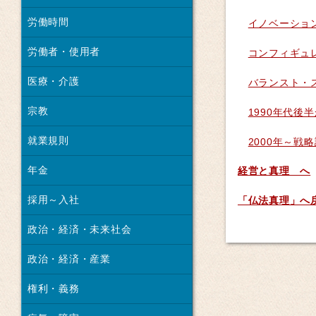
労働時間
イノベーショ
労働者・使用者
コンフィギュ
医療・介護
バランスト・
宗教
1990年代後
就業規則
2000年～戦
年金
経営と真理 へ
採用～入社
「仏法真理」へ
政治・経済・未来社会
政治・経済・産業
権利・義務